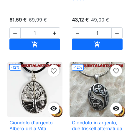
61,59 €
69,99 €
43,12 €
49,00 €




Aggiungi al carrello
Aggiungi al ca


-12%
-12%
favorite_border
favorite_border


Ciondolo d'argento
Ciondolo in argento,
Albero della Vita
due triskell alternati da