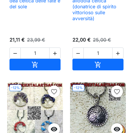
dea celtica delle fate e
allodola celtica
del sole
(donatrice di spirito
vittorioso sulle
avversità)
21,11 €
23,99 €
22,00 €
25,00 €




Aggiungi al carrello
Aggiungi al ca


-12%
-12%
favorite_border
favorite_border

