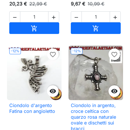
20,23 €
22,99 €
9,67 €
10,99 €




Aggiungi al carrello
Aggiungi al ca


-12%
-12%
favorite_border
favorite_border


Ciondolo d'argento
Ciondolo in argento,
Fatina con angioletto
croce celtica con
quarzo rosa naturale
ovale e dischetti sui
bracci