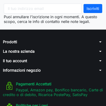
Puoi annullare l'iscrizione in ogni momenti. A questo
scopo, cerca le info di contatto nelle note legali.
arrow_drop_down
Prodotti
arrow_drop_down
La nostra azienda
arrow_drop_down
Il tuo account
arrow_drop_down
Informazioni negozio
Pagamenti Accettati
Paypal, Amazon pay, Bonifico bancario, Carte di
credito o di debito, Ricarica PostePay, SatisPay
Politiche per i resi