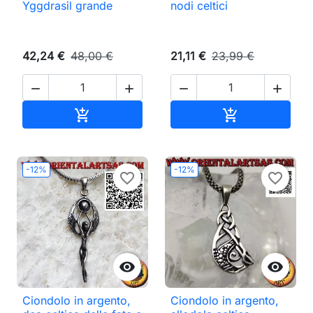
Yggdrasil grande
nodi celtici
42,24 €
48,00 €
21,11 €
23,99 €




Aggiungi al carrello
Aggiungi al ca


-12%
-12%
favorite_border
favorite_border


Ciondolo in argento,
Ciondolo in argento,