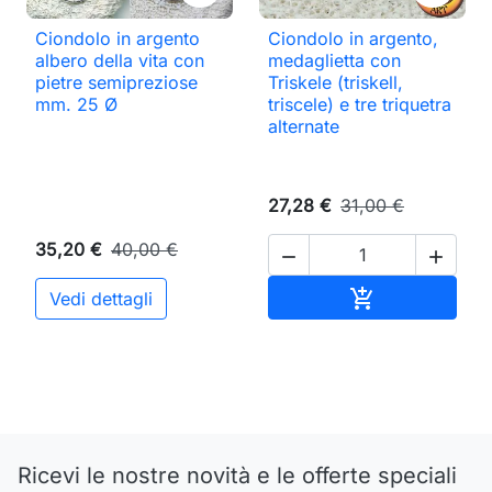
Ciondolo in argento
Ciondolo in argento,
albero della vita con
medaglietta con
pietre semipreziose
Triskele (triskell,
mm. 25 Ø
triscele) e tre triquetra
alternate
27,28 €
31,00 €
35,20 €
40,00 €


Aggiungi al ca

Vedi dettagli
Ricevi le nostre novità e le offerte speciali