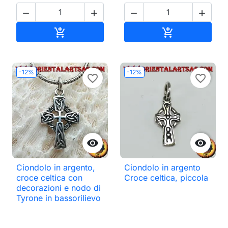




Aggiungi al carrello
Aggiungi al ca


-12%
-12%
favorite_border
favorite_border


Ciondolo in argento,
Ciondolo in argento
croce celtica con
Croce celtica, piccola
decorazioni e nodo di
Tyrone in bassorilievo