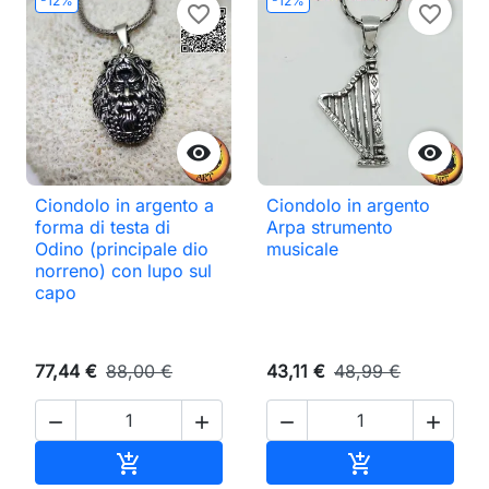
-12%
-12%
favorite_border
favorite_border


Ciondolo in argento a
Ciondolo in argento
forma di testa di
Arpa strumento
Odino (principale dio
musicale
norreno) con lupo sul
capo
77,44 €
88,00 €
43,11 €
48,99 €




Aggiungi al carrello
Aggiungi al ca

