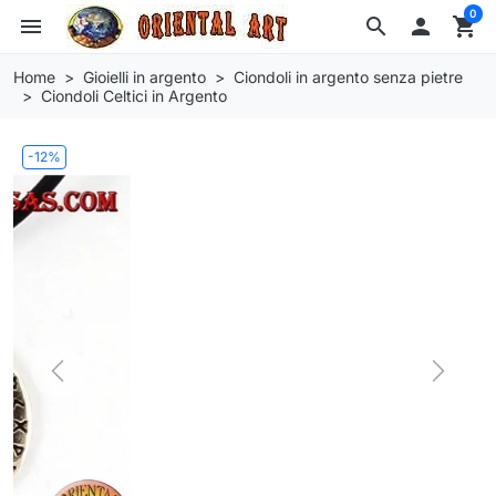
0
menu
search

shopping_cart
Home
Gioielli in argento
Ciondoli in argento senza pietre
Ciondoli Celtici in Argento
-12%
Previous
Next