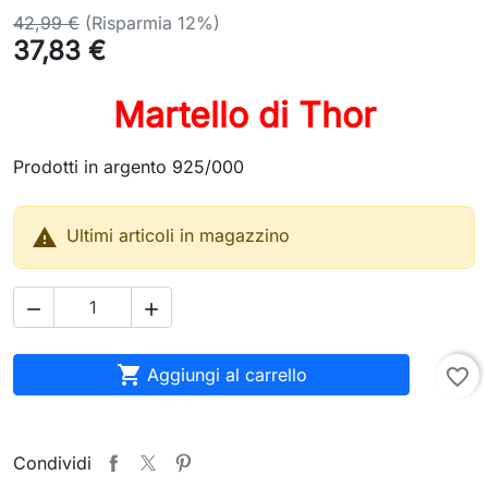
42,99 €
(Risparmia 12%)
37,83 €
Martello di Thor
Prodotti in argento 925/000

Ultimi articoli in magazzino



Aggiungi al carrello
favorite_border
Condividi