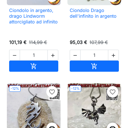
Ciondolo in argento,
Ciondolo Drago
drago Lindworm
dell'infinito in argento
attorcigliato ad infinito
101,19 €
114,99 €
95,03 €
107,99 €




Aggiungi al carrello
Aggiungi al ca


-12%
-12%
favorite_border
favorite_border