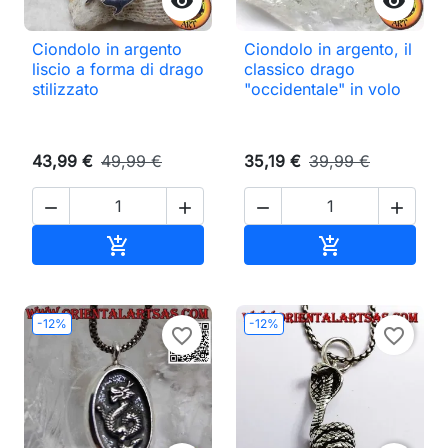


Ciondolo in argento
Ciondolo in argento, il
liscio a forma di drago
classico drago
stilizzato
"occidentale" in volo
43,99 €
49,99 €
35,19 €
39,99 €




Aggiungi al carrello
Aggiungi al ca


-12%
-12%
favorite_border
favorite_border