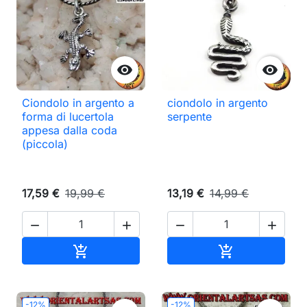


Ciondolo in argento a
ciondolo in argento
forma di lucertola
serpente
appesa dalla coda
(piccola)
17,59 €
19,99 €
13,19 €
14,99 €




Aggiungi al carrello
Aggiungi al ca


-12%
-12%