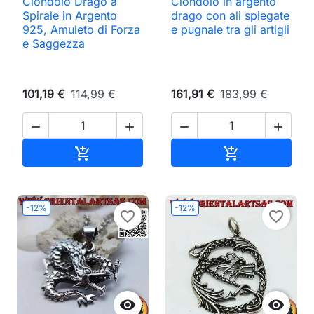
Ciondolo Drago a
Ciondolo in argento
Spirale in Argento
drago con ali spiegate
925, Amuleto di Forza
e pugnale tra gli artigli
e Saggezza
101,19 €
114,99 €
161,91 €
183,99 €




Aggiungi al carrello
Aggiungi al ca


-12%
-12%
favorite_border
favorite_border

