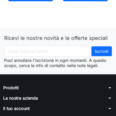
Ricevi le nostre novità e le offerte speciali
Puoi annullare l'iscrizione in ogni momenti. A questo
scopo, cerca le info di contatto nelle note legali.
arrow_drop_down
Prodotti
arrow_drop_down
La nostra azienda
arrow_drop_down
Il tuo account