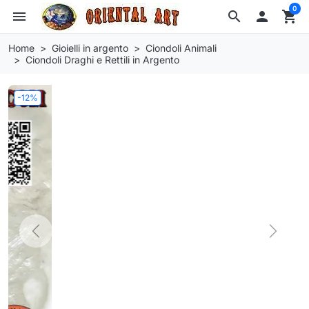
0
menu
search

shopping_cart
Home
Gioielli in argento
Ciondoli Animali
Ciondoli Draghi e Rettili in Argento
-12%
Previous
Next