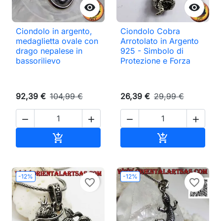


Ciondolo in argento,
Ciondolo Cobra
medaglietta ovale con
Arrotolato in Argento
drago nepalese in
925 - Simbolo di
bassorilievo
Protezione e Forza
92,39 €
104,99 €
26,39 €
29,99 €




Aggiungi al carrello
Aggiungi al ca


-12%
-12%
favorite_border
favorite_border