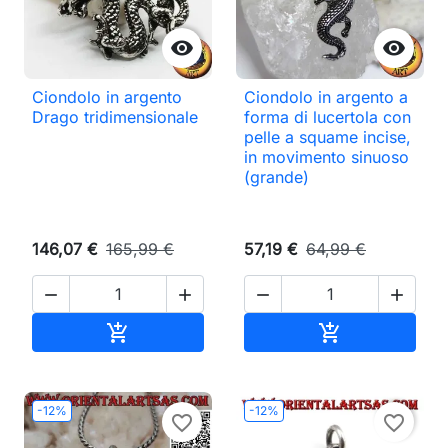


Ciondolo in argento
Ciondolo in argento a
Drago tridimensionale
forma di lucertola con
pelle a squame incise,
in movimento sinuoso
(grande)
146,07 €
165,99 €
57,19 €
64,99 €




Aggiungi al carrello
Aggiungi al ca


-12%
-12%
favorite_border
favorite_border