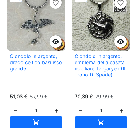
favorite_border
favorite_border


Ciondolo in argento,
Ciondolo in argento,
drago celtico basilisco
emblema della casata
grande
nobiliare Targaryen (Il
Trono Di Spade)
51,03 €
57,99 €
70,39 €
79,99 €




Aggiungi al carrello
Aggiungi al ca

