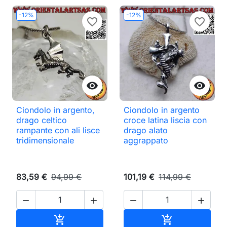
-12%
-12%
favorite_border
favorite_border


Ciondolo in argento,
Ciondolo in argento
drago celtico
croce latina liscia con
rampante con ali lisce
drago alato
tridimensionale
aggrappato
83,59 €
94,99 €
101,19 €
114,99 €




Aggiungi al carrello
Aggiungi al ca

