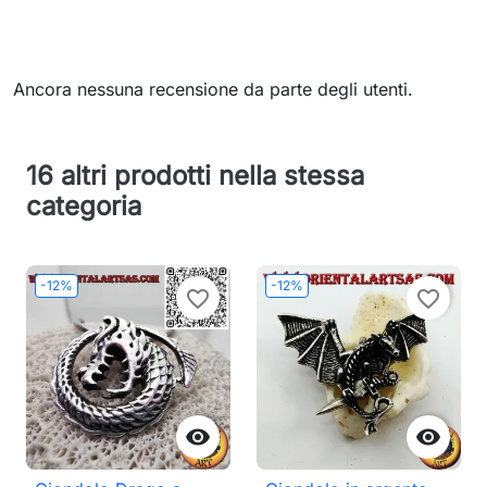
Ancora nessuna recensione da parte degli utenti.
16 altri prodotti nella stessa
categoria
-12%
-12%
favorite_border
favorite_border

