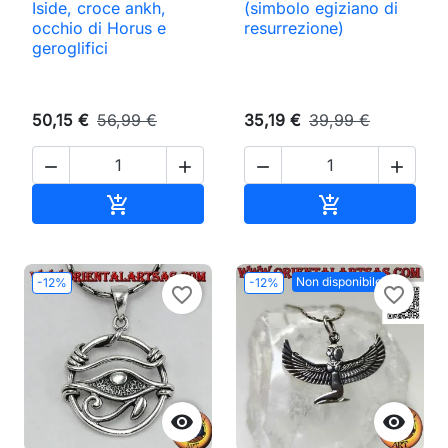
Iside, croce ankh,
(simbolo egiziano di
occhio di Horus e
resurrezione)
geroglifici
50,15 €
56,99 €
35,19 €
39,99 €




Aggiungi al carrello
Aggiungi al ca


Non disponibile
-12%
-12%
favorite_border
favorite_border

