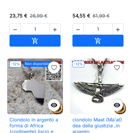
23,75 €
26,99 €
54,55 €
61,99 €




Aggiungi al carrello
Aggiungi al ca


Non disponibile
-12%
-12%
favorite_border
favorite_border


Ciondolo in argento a
ciondolo Maat (Ma'at)
forma di Africa
dea della giustizia ,in
(continente) liscio e
argento