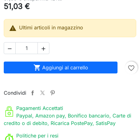
51,03 €

Ultimi articoli in magazzino



Aggiungi al carrello
favorite_border
Condividi
Pagamenti Accettati
Paypal, Amazon pay, Bonifico bancario, Carte di
credito o di debito, Ricarica PostePay, SatisPay
Politiche per i resi