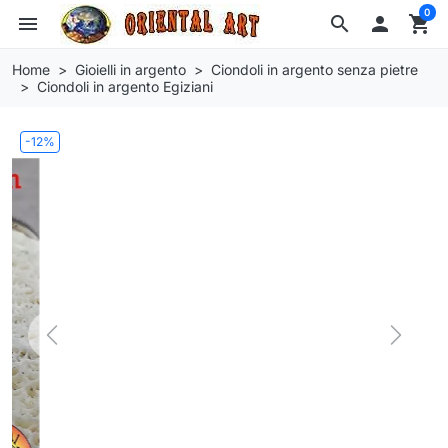
0
menu
search

shopping_cart
Home
Gioielli in argento
Ciondoli in argento senza pietre
Ciondoli in argento Egiziani
-12%
Previous
Next