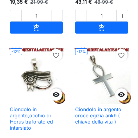
19,35 €
21,99 €
43,11 €
48,99 €




Aggiungi al carrello
Aggiungi al ca


-12%
-12%
favorite_border
favorite_border


Ciondolo in
Ciondolo in argento
argento,occhio di
croce egizia ankh (
Horus traforato ed
chiave della vita )
intarsiato