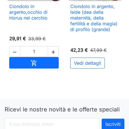
Ciondolo in
Ciondolo in argento,
argento,occhio di
Iside (dea della
Horus nel cerchio
maternità, della
fertilità e della magia)
di profilo (grande)
29,91 €
33,99 €
42,23 €
47,99 €


Aggiungi al carrello

Vedi dettagli
Ricevi le nostre novità e le offerte speciali