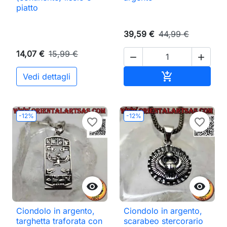
piatto
39,59 €
44,99 €
14,07 €
15,99 €


Aggiungi al ca

Vedi dettagli
-12%
-12%
favorite_border
favorite_border


Ciondolo in argento,
Ciondolo in argento,
targhetta traforata con
scarabeo stercorario