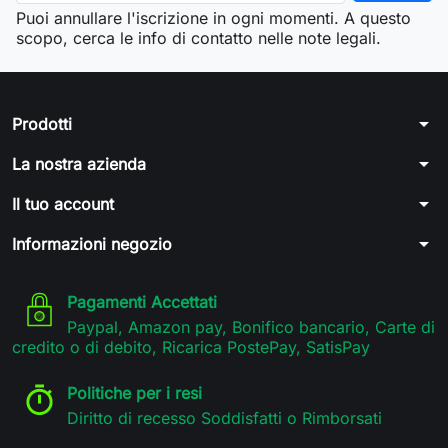
Puoi annullare l'iscrizione in ogni momenti. A questo
scopo, cerca le info di contatto nelle note legali.
arrow_drop_down
Prodotti
arrow_drop_down
La nostra azienda
arrow_drop_down
Il tuo account
arrow_drop_down
Informazioni negozio
Pagamenti Accettati
Paypal, Amazon pay, Bonifico bancario, Carte di
credito o di debito, Ricarica PostePay, SatisPay
Politiche per i resi
Diritto di recesso Soddisfatti o Rimborsati