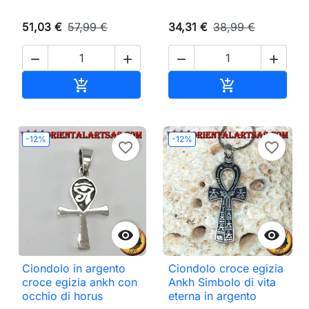
51,03 €
57,99 €
34,31 €
38,99 €




Aggiungi al carrello
Aggiungi al ca


-12%
-12%
favorite_border
favorite_border


Ciondolo in argento
Ciondolo croce egizia
croce egizia ankh con
Ankh Simbolo di vita
occhio di horus
eterna in argento