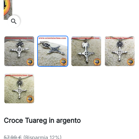
search
Croce Tuareg in argento
57,99 €
(Risparmia 12%)