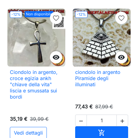
Non disponibile
-12%
-12%
favorite_border
favorite_border


Ciondolo in argento,
ciondolo in argento
croce egizia ankh
Piramide degli
"chiave della vita"
illuminati
liscia e smussata sui
bordi
77,43 €
87,99 €
35,19 €
39,99 €


Aggiungi al ca

Vedi dettagli