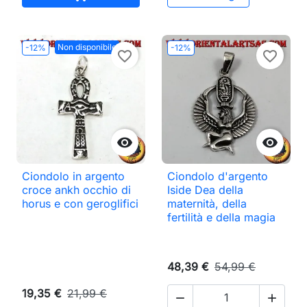
Non disponibile
-12%
-12%
favorite_border
favorite_border


Ciondolo in argento
Ciondolo d'argento
croce ankh occhio di
Iside Dea della
horus e con geroglifici
maternità, della
fertilità e della magia
48,39 €
54,99 €
19,35 €
21,99 €

