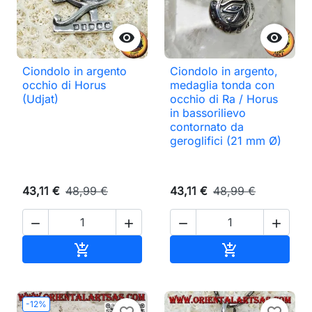


Ciondolo in argento
Ciondolo in argento,
occhio di Horus
medaglia tonda con
(Udjat)
occhio di Ra / Horus
in bassorilievo
contornato da
geroglifici (21 mm Ø)
43,11 €
48,99 €
43,11 €
48,99 €




Aggiungi al carrello
Aggiungi al ca


-12%