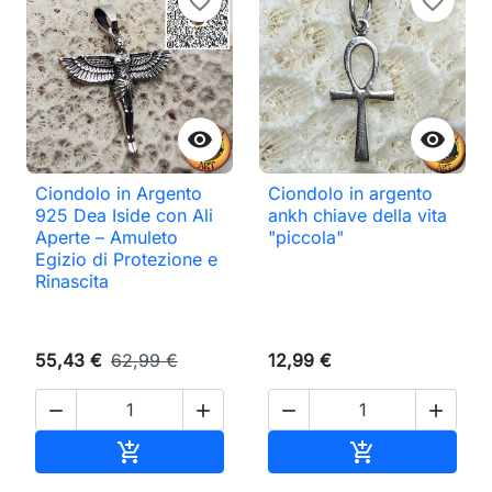
favorite_border
favorite_border


Ciondolo in Argento
Ciondolo in argento
925 Dea Iside con Ali
ankh chiave della vita
Aperte – Amuleto
"piccola"
Egizio di Protezione e
Rinascita
55,43 €
62,99 €
12,99 €




Aggiungi al carrello
Aggiungi al ca

