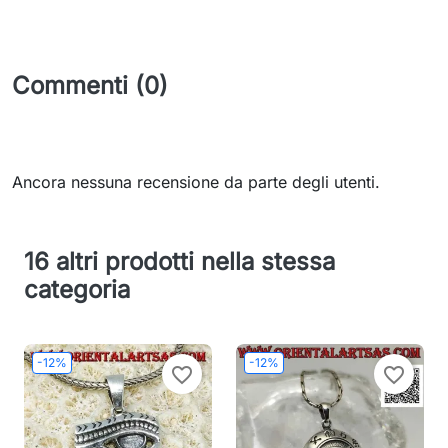
Commenti (0)
Ancora nessuna recensione da parte degli utenti.
16 altri prodotti nella stessa
categoria
-12%
-12%
favorite_border
favorite_border