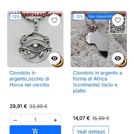
Non disponibile
-12%
-12%
favorite_border
favorite_border


Ciondolo in
Ciondolo in argento a
argento,occhio di
forma di Africa
Horus nel cerchio
(continente) liscio e
piatto
29,91 €
33,99 €
14,07 €
15,99 €


Aggiungi al carrello

Vedi dettagli