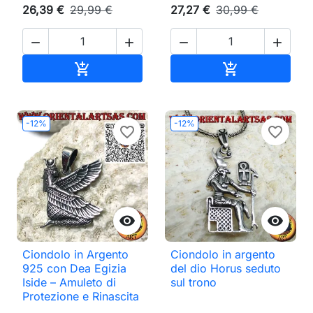
26,39 €
29,99 €
27,27 €
30,99 €




Aggiungi al carrello
Aggiungi al ca


-12%
-12%
favorite_border
favorite_border


Ciondolo in Argento
Ciondolo in argento
925 con Dea Egizia
del dio Horus seduto
Iside – Amuleto di
sul trono
Protezione e Rinascita