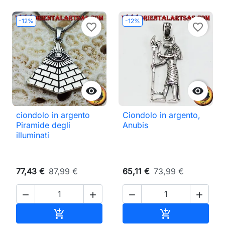
-12%
-12%
favorite_border
favorite_border


ciondolo in argento
Ciondolo in argento,
Piramide degli
Anubis
illuminati
77,43 €
87,99 €
65,11 €
73,99 €




Aggiungi al carrello
Aggiungi al ca

