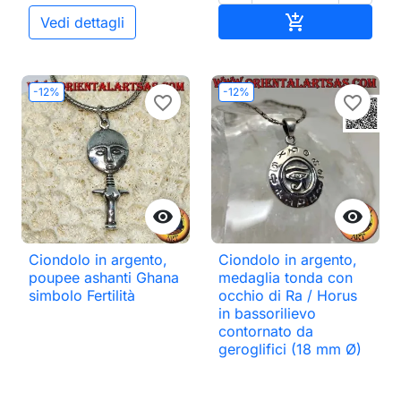
Aggiungi al ca

Vedi dettagli
-12%
-12%
favorite_border
favorite_border


Ciondolo in argento,
Ciondolo in argento,
poupee ashanti Ghana
medaglia tonda con
simbolo Fertilità
occhio di Ra / Horus
in bassorilievo
contornato da
geroglifici (18 mm Ø)