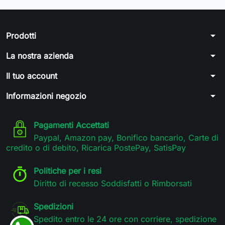
arrow_drop_down
Prodotti
arrow_drop_down
La nostra azienda
arrow_drop_down
Il tuo account
arrow_drop_down
Informazioni negozio
Pagamenti Accettati
Paypal, Amazon pay, Bonifico bancario, Carte di
credito o di debito, Ricarica PostePay, SatisPay
Politiche per i resi
Diritto di recesso Soddisfatti o Rimborsati
Spedizioni
Spedito entro le 24 ore con corriere, spedizione