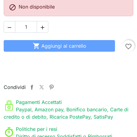

Non disponibile



Aggiungi al carrello
favorite_border
Condividi
Pagamenti Accettati
Paypal, Amazon pay, Bonifico bancario, Carte di
credito o di debito, Ricarica PostePay, SatisPay
Politiche per i resi
Diritto di recesso Soddisfatti o Rimborsati