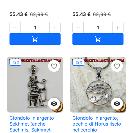
55,43 €
62,99 €
55,43 €
62,99 €




Aggiungi al carrello
Aggiungi al ca


-12%
-12%
favorite_border
favorite_border


Ciondolo in argento
Ciondolo in argento,
Sekhmet (anche
occhio di Horus liscio
Sachmis, Sakhmet,
nel cerchio