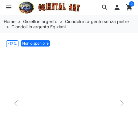
0
menu
search

shopping_cart
Home
Gioielli in argento
Ciondoli in argento senza pietre
Ciondoli in argento Egiziani
Non disponibile
-12%
Previous
Next