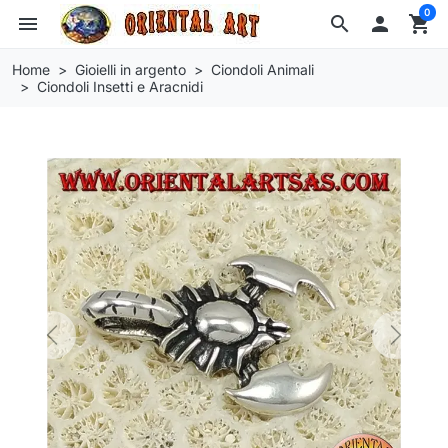
0
menu
search

shopping_cart
Home
Gioielli in argento
Ciondoli Animali
Ciondoli Insetti e Aracnidi
Previous
Next