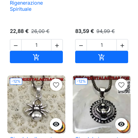
Rigenerazione
Spirituale
22,88 €
26,00 €
83,59 €
94,99 €




Aggiungi al carrello
Aggiungi al ca


-12%
-12%
favorite_border
favorite_border

