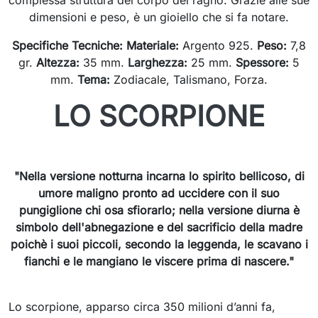
complessa struttura del corpo del ragno. Grazie alle sue
dimensioni e peso, è un gioiello che si fa notare.
Specifiche Tecniche:
Materiale:
Argento 925.
Peso:
7,8
gr.
Altezza:
35 mm.
Larghezza:
25 mm.
Spessore:
5
mm.
Tema:
Zodiacale, Talismano, Forza.
LO SCORPIONE
"Nella versione notturna incarna lo spirito bellicoso, di
umore maligno pronto ad uccidere con il suo
pungiglione chi osa sfiorarlo; nella versione diurna è
simbolo dell'abnegazione e del sacrificio della madre
poichè i suoi piccoli, secondo la leggenda, le scavano i
fianchi e le mangiano le viscere prima di nascere."
Lo scorpione, apparso circa 350 milioni d’anni fa,