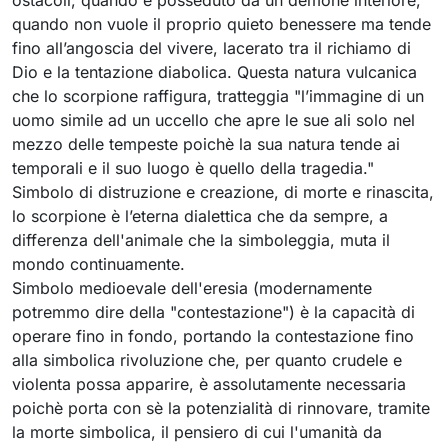
ostacoli, quando è posseduto da un demone interiore,
quando non vuole il proprio quieto benessere ma tende
fino all’angoscia del vivere, lacerato tra il richiamo di
Dio e la tentazione diabolica. Questa natura vulcanica
che lo scorpione raffigura, tratteggia "l’immagine di un
uomo simile ad un uccello che apre le sue ali solo nel
mezzo delle tempeste poichè la sua natura tende ai
temporali e il suo luogo è quello della tragedia."
Simbolo di distruzione e creazione, di morte e rinascita,
lo scorpione è l’eterna dialettica che da sempre, a
differenza dell'animale che la simboleggia, muta il
mondo continuamente.
Simbolo medioevale dell'eresia (modernamente
potremmo dire della "contestazione") è la capacità di
operare fino in fondo, portando la contestazione fino
alla simbolica rivoluzione che, per quanto crudele e
violenta possa apparire, è assolutamente necessaria
poichè porta con sè la potenzialità di rinnovare, tramite
la morte simbolica, il pensiero di cui l'umanità da