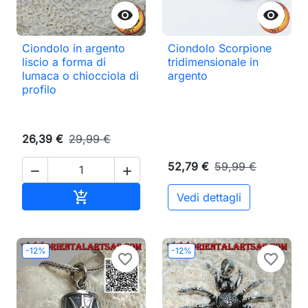


Ciondolo in argento
Ciondolo Scorpione
liscio a forma di
tridimensionale in
lumaca o chiocciola di
argento
profilo
26,39 €
29,99 €
52,79 €
59,99 €


Aggiungi al carrello

Vedi dettagli
-12%
-12%
favorite_border
favorite_border