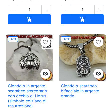




Aggiungi al carrello
Aggiungi al ca


-12%
-12%
favorite_border
favorite_border


Ciondolo in argento,
Ciondolo scarabeo
scarabeo stercorario
bifacciale in argento
con occhio di Horus
grande
(simbolo egiziano di
resurrezione)