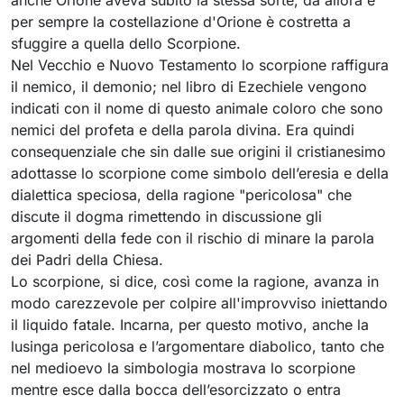
anche Orione aveva subito la stessa sorte, da allora e
per sempre la costellazione d'Orione è costretta a
sfuggire a quella dello Scorpione.
Nel Vecchio e Nuovo Testamento lo scorpione raffigura
il nemico, il demonio; nel libro di Ezechiele vengono
indicati con il nome di questo animale coloro che sono
nemici del profeta e della parola divina. Era quindi
consequenziale che sin dalle sue origini il cristianesimo
adottasse lo scorpione come simbolo dell’eresia e della
dialettica speciosa, della ragione "pericolosa" che
discute il dogma rimettendo in discussione gli
argomenti della fede con il rischio di minare la parola
dei Padri della Chiesa.
Lo scorpione, si dice, così come la ragione, avanza in
modo carezzevole per colpire all'improvviso iniettando
il liquido fatale. Incarna, per questo motivo, anche la
lusinga pericolosa e l’argomentare diabolico, tanto che
nel medioevo la simbologia mostrava lo scorpione
mentre esce dalla bocca dell’esorcizzato o entra