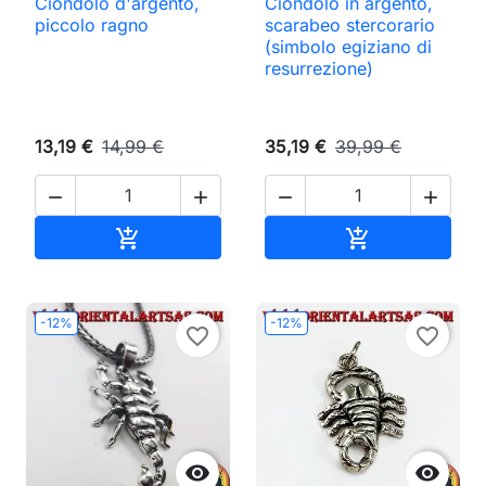
Ciondolo d'argento,
Ciondolo in argento,
piccolo ragno
scarabeo stercorario
(simbolo egiziano di
resurrezione)
13,19 €
14,99 €
35,19 €
39,99 €




Aggiungi al carrello
Aggiungi al ca


-12%
-12%
favorite_border
favorite_border

