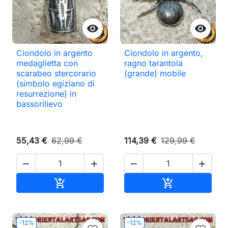


Ciondolo in argento
Ciondolo in argento,
medaglietta con
ragno tarantola
scarabeo stercorario
(grande) mobile
(simbolo egiziano di
resurrezione) in
bassorilievo
55,43 €
62,99 €
114,39 €
129,99 €




Aggiungi al carrello
Aggiungi al ca


-12%
-12%