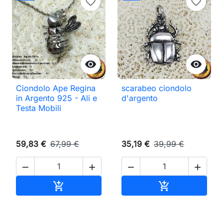
favorite_border
favorite_border


Ciondolo Ape Regina
scarabeo ciondolo
in Argento 925 - Ali e
d'argento
Testa Mobili
59,83 €
67,99 €
35,19 €
39,99 €




Aggiungi al carrello
Aggiungi al ca

