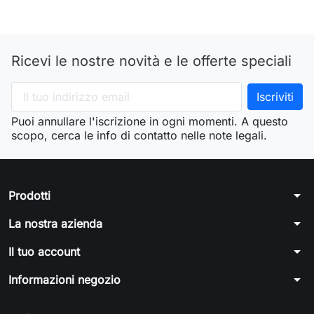
Ricevi le nostre novità e le offerte speciali
Puoi annullare l'iscrizione in ogni momenti. A questo
scopo, cerca le info di contatto nelle note legali.
arrow_drop_down
Prodotti
arrow_drop_down
La nostra azienda
arrow_drop_down
Il tuo account
arrow_drop_down
Informazioni negozio