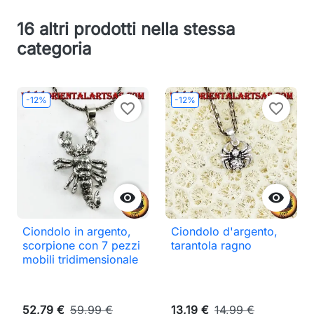
16 altri prodotti nella stessa
categoria
-12%
-12%
favorite_border
favorite_border


Ciondolo in argento,
Ciondolo d'argento,
scorpione con 7 pezzi
tarantola ragno
mobili tridimensionale
52,79 €
59,99 €
13,19 €
14,99 €