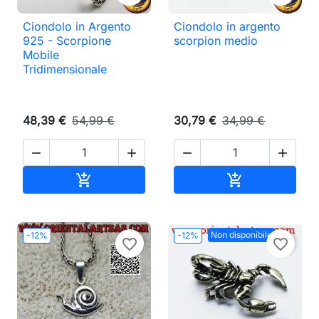
Ciondolo in Argento
Ciondolo in argento
925 - Scorpione
scorpion medio
Mobile
Tridimensionale
48,39 €
54,99 €
30,79 €
34,99 €




Aggiungi al carrello
Aggiungi al ca


Non disponibile
-12%
-12%
favorite_border
favorite_border