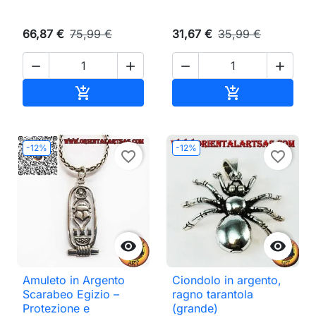
66,87 €
75,99 €
31,67 €
35,99 €




Aggiungi al carrello
Aggiungi al ca


-12%
-12%
favorite_border
favorite_border


Amuleto in Argento
Ciondolo in argento,
Scarabeo Egizio –
ragno tarantola
Protezione e
(grande)