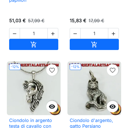
51,03 €
57,99 €
15,83 €
17,99 €




Aggiungi al carrello
Aggiungi al ca


-12%
-12%
favorite_border
favorite_border


Ciondolo in argento
Ciondolo d'argento,
testa di cavallo con
gatto Persiano