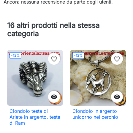
Ancora nessuna recensione da parte degli utenti.
16 altri prodotti nella stessa
categoria
-12%
-12%
favorite_border
favorite_border


Ciondolo testa di
Ciondolo in argento
Ariete in argento. testa
unicorno nel cerchio
di Ram