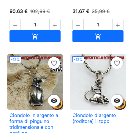
90,63 €
102,99 €
31,67 €
35,99 €




Aggiungi al carrello
Aggiungi al ca


-12%
-12%
favorite_border
favorite_border


Ciondolo in argento a
Ciondolo d'argento
forma di pinguino
(roditore) il topo
tridimensionale con
papillon