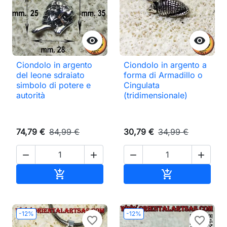


Ciondolo in argento
Ciondolo in argento a
del leone sdraiato
forma di Armadillo o
simbolo di potere e
Cingulata
autorità
(tridimensionale)
74,79 €
84,99 €
30,79 €
34,99 €




Aggiungi al carrello
Aggiungi al ca


-12%
-12%
favorite_border
favorite_border