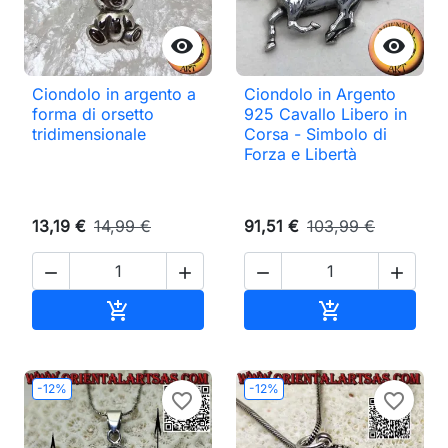


Ciondolo in argento a
Ciondolo in Argento
forma di orsetto
925 Cavallo Libero in
tridimensionale
Corsa - Simbolo di
Forza e Libertà
13,19 €
14,99 €
91,51 €
103,99 €




Aggiungi al carrello
Aggiungi al ca


-12%
-12%
favorite_border
favorite_border