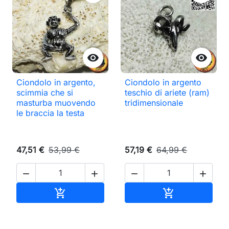


Ciondolo in argento,
Ciondolo in argento
scimmia che si
teschio di ariete (ram)
masturba muovendo
tridimensionale
le braccia la testa
47,51 €
53,99 €
57,19 €
64,99 €




Aggiungi al carrello
Aggiungi al ca

