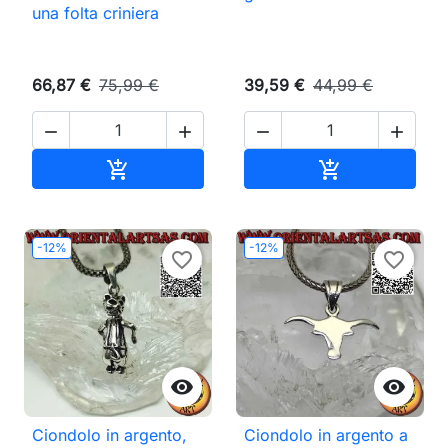
una folta criniera
66,87 €
75,99 €
39,59 €
44,99 €




Aggiungi al carrello
Aggiungi al ca


-12%
-12%
favorite_border
favorite_border


Ciondolo in argento,
Ciondolo in argento a