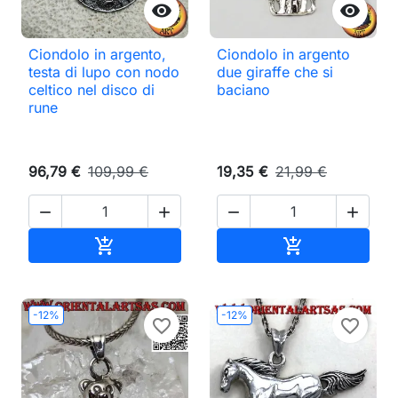


Ciondolo in argento,
Ciondolo in argento
testa di lupo con nodo
due giraffe che si
celtico nel disco di
baciano
rune
96,79 €
109,99 €
19,35 €
21,99 €




Aggiungi al carrello
Aggiungi al ca


-12%
-12%
favorite_border
favorite_border