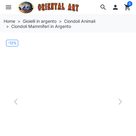
0
menu
search

shopping_cart
Home
Gioielli in argento
Ciondoli Animali
Ciondoli Mammiferi in Argento
-12%
Previous
Next