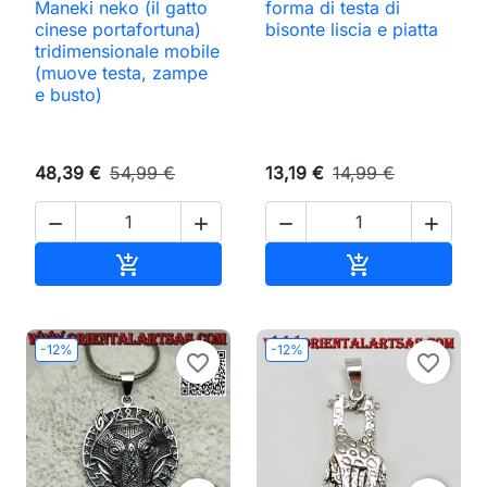
Maneki neko (il gatto
forma di testa di
cinese portafortuna)
bisonte liscia e piatta
tridimensionale mobile
(muove testa, zampe
e busto)
48,39 €
54,99 €
13,19 €
14,99 €




Aggiungi al carrello
Aggiungi al ca


-12%
-12%
favorite_border
favorite_border