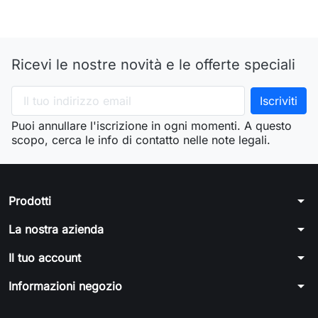
Ricevi le nostre novità e le offerte speciali
Puoi annullare l'iscrizione in ogni momenti. A questo
scopo, cerca le info di contatto nelle note legali.
arrow_drop_down
Prodotti
arrow_drop_down
La nostra azienda
arrow_drop_down
Il tuo account
arrow_drop_down
Informazioni negozio