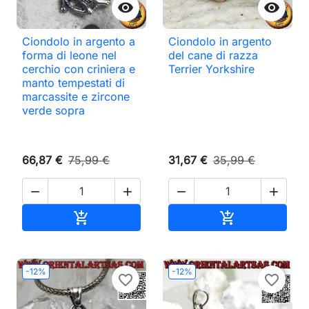


Ciondolo in argento a
Ciondolo in argento
forma di leone nel
del cane di razza
cerchio con criniera e
Terrier Yorkshire
manto tempestati di
marcassite e zircone
verde sopra
66,87 €
75,99 €
31,67 €
35,99 €




Aggiungi al carrello
Aggiungi al ca


-12%
-12%
favorite_border
favorite_border