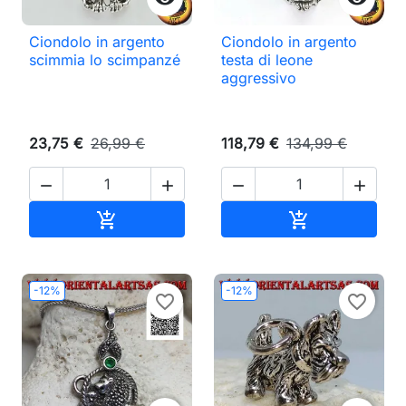
Ciondolo in argento
Ciondolo in argento
scimmia lo scimpanzé
testa di leone
aggressivo
23,75 €
26,99 €
118,79 €
134,99 €




Aggiungi al carrello
Aggiungi al ca


-12%
-12%
favorite_border
favorite_border