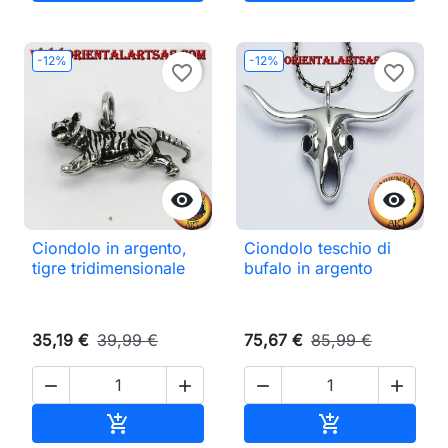
-12%
-12%
favorite_border
favorite_border


Ciondolo in argento,
Ciondolo teschio di
tigre tridimensionale
bufalo in argento
35,19 €
39,99 €
75,67 €
85,99 €




Aggiungi al carrello
Aggiungi al ca

