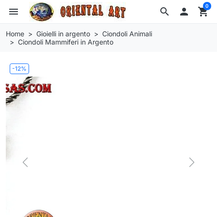
0
menu
search

shopping_cart
Home
Gioielli in argento
Ciondoli Animali
Ciondoli Mammiferi in Argento
-12%
Previous
Next