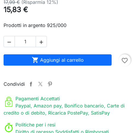
17,99 €
(Risparmia 12%)
15,83 €
Prodotti in argento 925/000



Aggiungi al carrello
favorite_border
Condividi
Pagamenti Accettati
Paypal, Amazon pay, Bonifico bancario, Carte di
credito o di debito, Ricarica PostePay, SatisPay
Politiche per i resi
Diritto di recesso Soddisfatti o Rimborsati