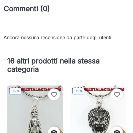
Commenti (0)
Ancora nessuna recensione da parte degli utenti.
16 altri prodotti nella stessa
categoria
-12%
-12%
favorite_border
favorite_border

