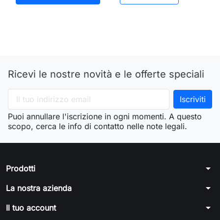
Ricevi le nostre novità e le offerte speciali
Puoi annullare l'iscrizione in ogni momenti. A questo
scopo, cerca le info di contatto nelle note legali.
arrow_drop_down
Prodotti
arrow_drop_down
La nostra azienda
arrow_drop_down
Il tuo account