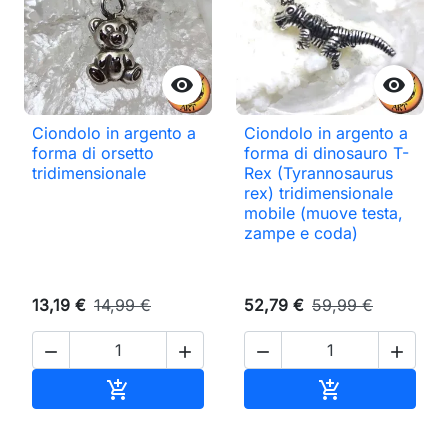


Ciondolo in argento a
Ciondolo in argento a
forma di orsetto
forma di dinosauro T-
tridimensionale
Rex (Tyrannosaurus
rex) tridimensionale
mobile (muove testa,
zampe e coda)
13,19 €
14,99 €
52,79 €
59,99 €




Aggiungi al carrello
Aggiungi al ca

