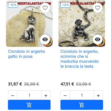
-12%
-12%
favorite_border
favorite_border


Ciondolo in argento
Ciondolo in argento,
gatto in posa
scimmia che si
masturba muovendo
le braccia la testa
31,67 €
35,99 €
47,51 €
53,99 €




Aggiungi al carrello
Aggiungi al ca

