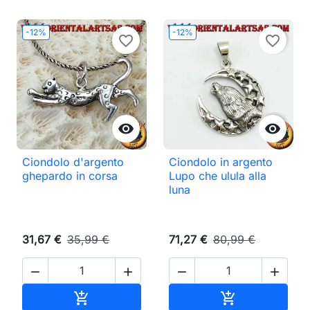
-12%
-12%
favorite_border
favorite_border


Ciondolo d'argento
Ciondolo in argento
ghepardo in corsa
Lupo che ulula alla
luna
31,67 €
35,99 €
71,27 €
80,99 €




Aggiungi al carrello
Aggiungi al ca

