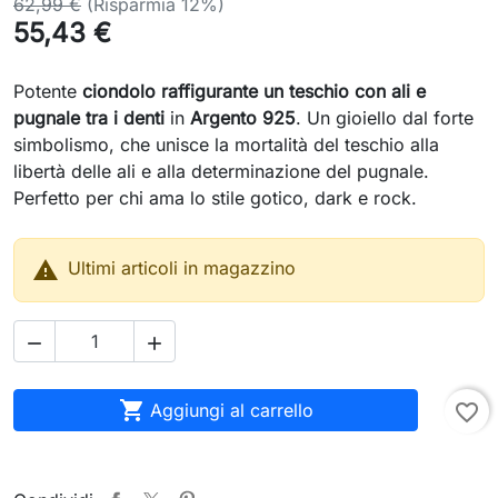
62,99 €
(Risparmia 12%)
55,43 €
Potente
ciondolo raffigurante un teschio con ali e
pugnale tra i denti
in
Argento 925
. Un gioiello dal forte
simbolismo, che unisce la mortalità del teschio alla
libertà delle ali e alla determinazione del pugnale.
Perfetto per chi ama lo stile gotico, dark e rock.

Ultimi articoli in magazzino



Aggiungi al carrello
favorite_border