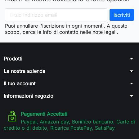
Puoi annullare l'iscrizione in ogni momenti. A questo
scopo, cerca le info di contatto nelle note legali.
arrow_drop_down
Prodotti
arrow_drop_down
La nostra azienda
arrow_drop_down
Il tuo account
arrow_drop_down
Informazioni negozio
Pagamenti Accettati
Paypal, Amazon pay, Bonifico bancario, Carte di
credito o di debito, Ricarica PostePay, SatisPay