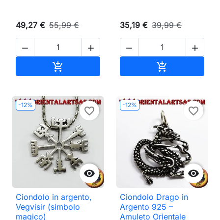
49,27 €
55,99 €
35,19 €
39,99 €




Aggiungi al carrello
Aggiungi al ca


-12%
-12%
favorite_border
favorite_border


Ciondolo in argento,
Ciondolo Drago in
Vegvisir (simbolo
Argento 925 –
magico)
Amuleto Orientale