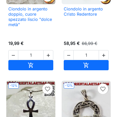
Ciondolo in argento
Ciondolo in argento
doppio, cuore
Cristo Redentore
spezzato liscio "dolce
metà"
19,99 €
58,95 €
66,99 €




Aggiungi al carrello
Aggiungi al ca


-12%
-12%
favorite_border
favorite_border