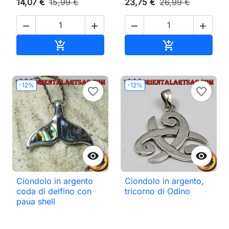
14,07 €
15,99 €
23,75 €
26,99 €




Aggiungi al carrello
Aggiungi al ca


-12%
-12%
favorite_border
favorite_border


Ciondolo in argento
Ciondolo in argento,
coda di delfino con
tricorno di Odino
paua shell