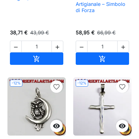
Artigianale – Simbolo
di Forza
38,71 €
43,99 €
58,95 €
66,99 €




Aggiungi al carrello
Aggiungi al ca


-12%
-12%
favorite_border
favorite_border

