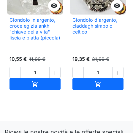


Ciondolo in argento,
Ciondolo d'argento,
croce egizia ankh
claddagh simbolo
"chiave della vita"
celtico
liscia e piatta (piccola)
10,55 €
11,99 €
19,35 €
21,99 €




Aggiungi al carrello
Aggiungi al ca


Ricevi le nostre novità e le offerte speciali