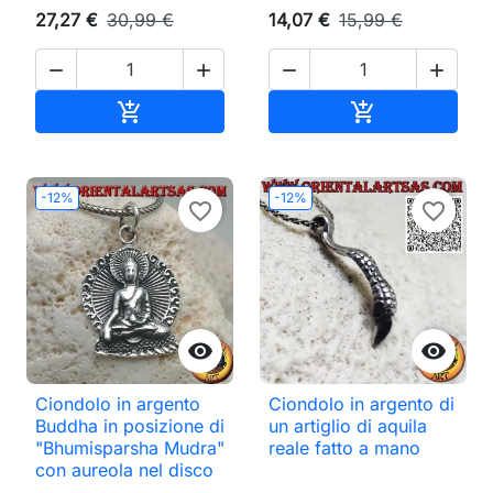
27,27 €
30,99 €
14,07 €
15,99 €




Aggiungi al carrello
Aggiungi al ca


-12%
-12%
favorite_border
favorite_border


Ciondolo in argento
Ciondolo in argento di
Buddha in posizione di
un artiglio di aquila
"Bhumisparsha Mudra"
reale fatto a mano
con aureola nel disco