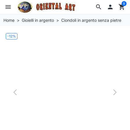
0
menu
search

shopping_cart
Home
Gioielli in argento
Ciondoli in argento senza pietre
-12%
Previous
Next