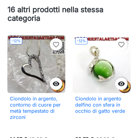
16 altri prodotti nella stessa
categoria
-12%
-12%
favorite_border
favorite_border


Ciondolo in argento,
Ciondolo in argento
contorno di cuore per
delfino con sfera in
metà tempestato di
occhio di gatto verde
zirconi