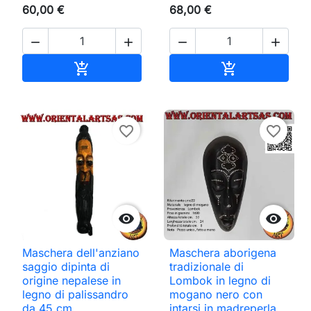
60,00 €
68,00 €




Aggiungi al carrello
Aggiungi al ca


favorite_border
favorite_border


Maschera dell'anziano
Maschera aborigena
saggio dipinta di
tradizionale di
origine nepalese in
Lombok in legno di
legno di palissandro
mogano nero con
da 45 cm
intarsi in madreperla,