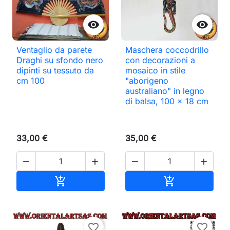


Ventaglio da parete
Maschera coccodrillo
Draghi su sfondo nero
con decorazioni a
dipinti su tessuto da
mosaico in stile
cm 100
"aborigeno
australiano" in legno
di balsa, 100 x 18 cm
33,00 €
35,00 €




Aggiungi al carrello
Aggiungi al ca


favorite_border
favorite_border