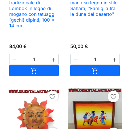
tradizionale di
mano su legno in stile
Lombok in legno di
Sahara, "Famiglia tra
mogano con tatuaggi
le dune del deserto"
(gechi) dipinti, 100 x
14 cm
84,00 €
50,00 €




Aggiungi al carrello
Aggiungi al ca


favorite_border
favorite_border