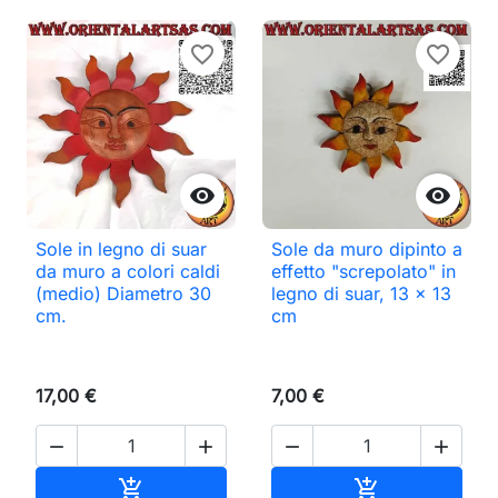
favorite_border
favorite_border


Sole in legno di suar
Sole da muro dipinto a
da muro a colori caldi
effetto "screpolato" in
(medio) Diametro 30
legno di suar, 13 x 13
cm.
cm
17,00 €
7,00 €




Aggiungi al carrello
Aggiungi al ca

