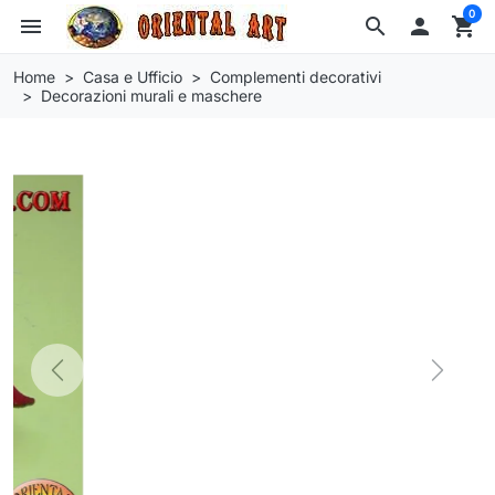
0
menu
search

shopping_cart
Home
Casa e Ufficio
Complementi decorativi
Decorazioni murali e maschere
Previous
Next