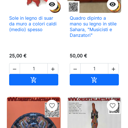


Sole in legno di suar
Quadro dipinto a
da muro a colori caldi
mano su legno in stile
(medio) spesso
Sahara, "Musicisti e
Danzatori"
25,00 €
50,00 €




Aggiungi al carrello
Aggiungi al ca


favorite_border
favorite_border