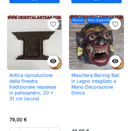
Nuovo
Non disponibile
favorite_border
favorite_border


Antica riproduzione
Maschera Barong Bali
della finestra
in Legno Intagliato a
tradizionale nepalese
Mano Decorazione
in palissandro, 20 x
Etnica
31 cm (scura)
79,00 €