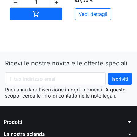
40,00 €


Aggiungi al carrello

Vedi dettagli
Ricevi le nostre novità e le offerte speciali
Puoi annullare l'iscrizione in ogni momenti. A questo
scopo, cerca le info di contatto nelle note legali.
arrow_drop_down
Prodotti
arrow_drop_down
La nostra azienda