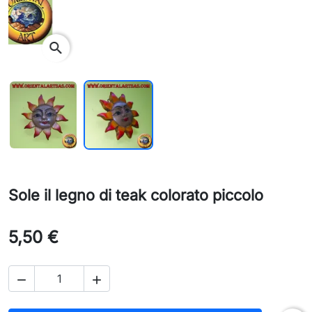
search
Sole il legno di teak colorato piccolo
5,50 €

