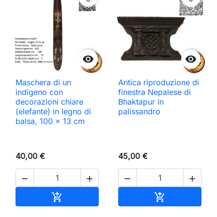


Maschera di un
Antica riproduzione di
indigeno con
finestra Nepalese di
decorazioni chiare
Bhaktapur in
(elefante) in legno di
palissandro
balsa, 100 x 13 cm
40,00 €
45,00 €




Aggiungi al carrello
Aggiungi al ca

