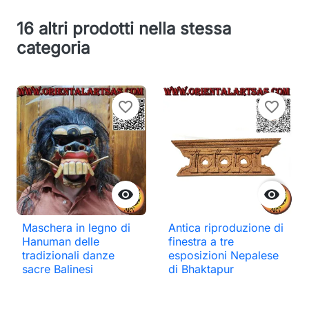
16 altri prodotti nella stessa
categoria
favorite_border
favorite_border


Maschera in legno di
Antica riproduzione di
Hanuman delle
finestra a tre
tradizionali danze
esposizioni Nepalese
sacre Balinesi
di Bhaktapur