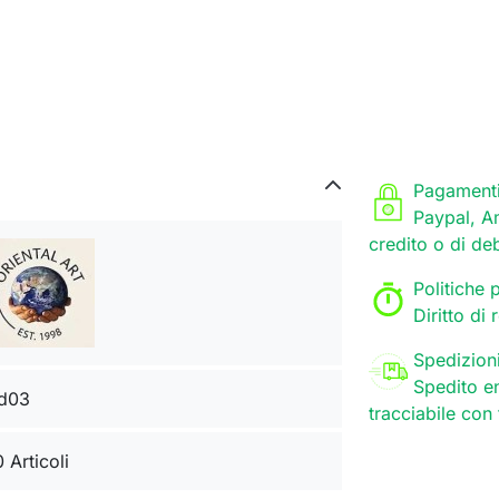
Pagamenti
Paypal, A
credito o di de
Politiche p
Diritto di
Spedizion
Spedito en
d03
tracciabile con
0 Articoli