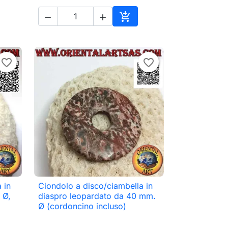



ungi al carrello
Aggiungi al carrello
favorite_border
favorite_border
 in
Ciondolo a disco/ciambella in

Anteprima
 Ø,
diaspro leopardato da 40 mm.
Ø (cordoncino incluso)