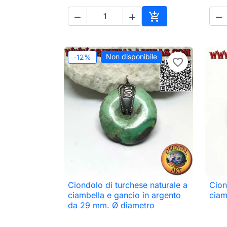




Aggiungi al carrell
Non disponibile
-12%
favorite_border
Ciondolo di turchese naturale a
Cion

Anteprima
ciambella e gancio in argento
ciam
da 29 mm. Ø diametro