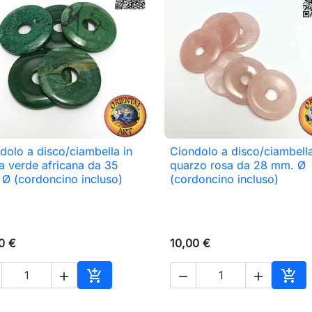
dolo a disco/ciambella in
Ciondolo a disco/ciambella

Anteprima

Anteprima
a verde africana da 35
quarzo rosa da 28 mm. Ø
Ø (cordoncino incluso)
(cordoncino incluso)
0 €
10,00 €





o
Aggiungi al carrello
Aggi