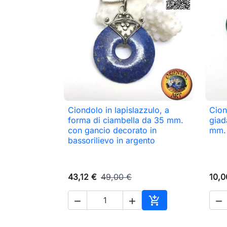
Ciondolo in lapislazzulo, a
Cion

Anteprima
forma di ciambella da 35 mm.
giad
con gancio decorato in
mm. 
bassorilievo in argento
43,12 €
49,00 €
10,0




Aggiungi al carrell