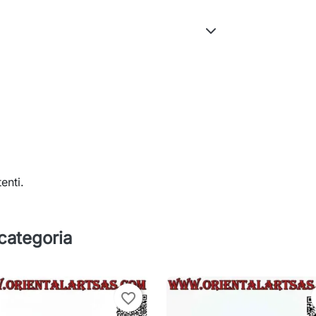
enti.
 categoria
favorite_border