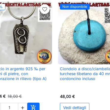
Non disponibile
2%
favorite_border
io in argento 925 ‰ per
Ciondolo a disco/ciambella

Anteprima

Anteprima
hi di pietre, con
turchese tibetano da 40 m
razione in rilievo (tipo A)
cordoncino incluso
4 €
18,00 €
48,00 €

Vedi dettagli
