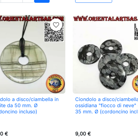
o
Aggiungi al carrello
favorite_border
dolo a disco/ciambella in
Ciondolo a disco/ciambella

Anteprima

Anteprima
rite da 50 mm. Ø
ossidiana "fiocco di neve"
doncino incluso)
35 mm. Ø (cordoncino incl
0 €
9,00 €