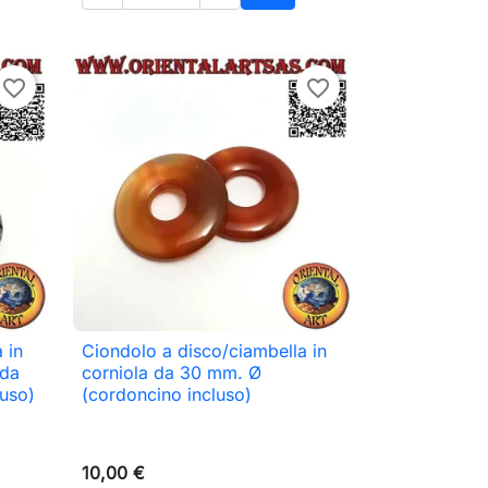
Aggiungi al carrello
favorite_border
favorite_border
 in
Ciondolo a disco/ciambella in

Anteprima
 da
corniola da 30 mm. Ø
uso)
(cordoncino incluso)
10,00 €