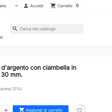

shopping_cart
0
Accedi
Carrello
search
et
 d'argento con ciambella in
 30 mm.
parmia 12%)

Aggiungi al carrello
favorite_border
