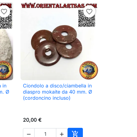
favorite_border
favorite_border
 in
Ciondolo a disco/ciambella in

Anteprima
m. Ø
diaspro mokaite da 40 mm. Ø
(cordoncino incluso)
20,00 €


