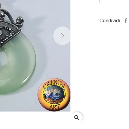
Condividi
Next
search