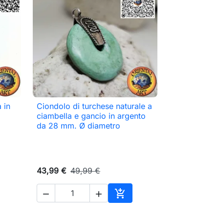
 in
Ciondolo di turchese naturale a

Anteprima
ciambella e gancio in argento
da 28 mm. Ø diametro
43,99 €
49,99 €



ungi al carrello
Aggiungi al carrello