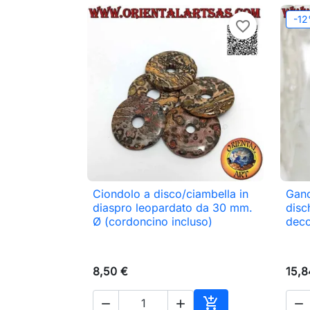
-1
favorite_border
Ciondolo a disco/ciambella in
Ganc

Anteprima
diaspro leopardato da 30 mm.
disc
Ø (cordoncino incluso)
deco
8,50 €
15,8



