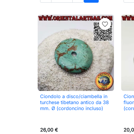
Aggiungi al carrell
favorite_border
Ciondolo a disco/ciambella in
Cion

Anteprima
turchese tibetano antico da 38
fluo
mm. Ø (cordoncino incluso)
(cor
26,00 €
20,0