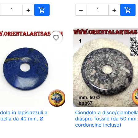





o
Aggiungi al carrello
Aggi
favorite_border
dolo in lapislazzuli a
Ciondolo a disco/ciambella

Anteprima

Anteprima
bella da 40 mm. Ø
diaspro fossile (da 50 mm.
cordoncino incluso)