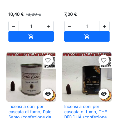
10,40 €
13,00 €
7,00 €




Aggiungi al carrello
Aggiungi al ca


favorite_border
favorite_border


Incensi a coni per
Incensi a coni per
cascata di fumo, Palo
cascata di fumo, THE
Santo (confezione da
BüDDHĂ (confezione