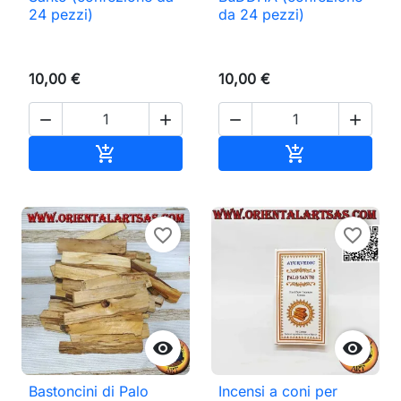
24 pezzi)
da 24 pezzi)
10,00 €
10,00 €




Aggiungi al carrello
Aggiungi al ca


favorite_border
favorite_border


Bastoncini di Palo
Incensi a coni per