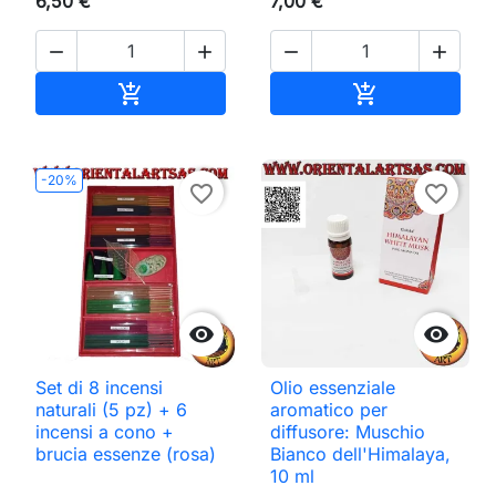
6,50 €
7,00 €




Aggiungi al carrello
Aggiungi al ca


-20%
favorite_border
favorite_border


Set di 8 incensi
Olio essenziale
naturali (5 pz) + 6
aromatico per
incensi a cono +
diffusore: Muschio
brucia essenze (rosa)
Bianco dell'Himalaya,
10 ml