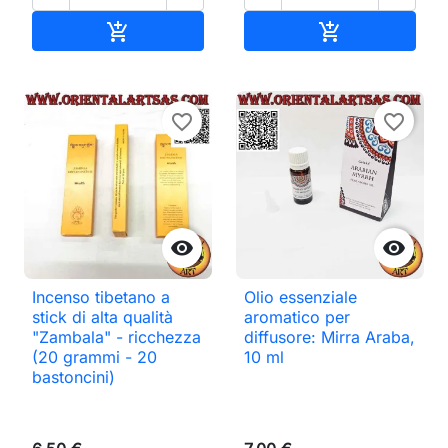
Aggiungi al carrello
Aggiungi al ca


favorite_border
favorite_border


Incenso tibetano a
Olio essenziale
stick di alta qualità
aromatico per
"Zambala" - ricchezza
diffusore: Mirra Araba,
(20 grammi - 20
10 ml
bastoncini)