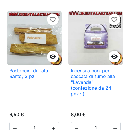
favorite_border
favorite_border


Bastoncini di Palo
Incensi a coni per
Santo, 3 pz
cascata di fumo alla
"Lavanda"
(confezione da 24
pezzi)
6,50 €
8,00 €



