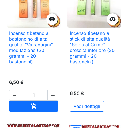


Incenso tibetano a
Incenso tibetano a
bastoncino di alta
stick di alta qualità
qualità "Vajrayogini" -
"Spiritual Guide" -
meditazione (20
crescita interiore (20
grammi - 20
grammi - 20
bastoncini)
bastoncini)
6,50 €
6,50 €


Aggiungi al carrello

Vedi dettagli