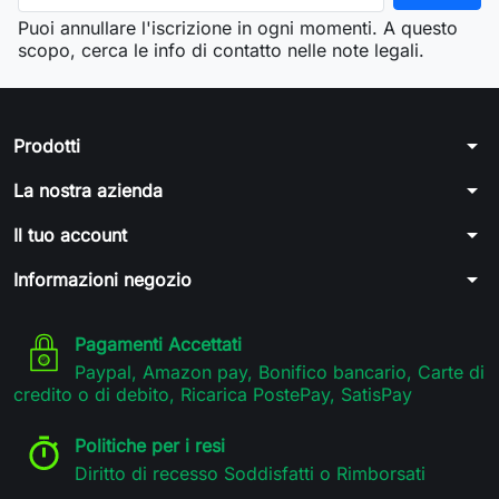
Puoi annullare l'iscrizione in ogni momenti. A questo
scopo, cerca le info di contatto nelle note legali.
arrow_drop_down
Prodotti
arrow_drop_down
La nostra azienda
arrow_drop_down
Il tuo account
arrow_drop_down
Informazioni negozio
Pagamenti Accettati
Paypal, Amazon pay, Bonifico bancario, Carte di
credito o di debito, Ricarica PostePay, SatisPay
Politiche per i resi
Diritto di recesso Soddisfatti o Rimborsati