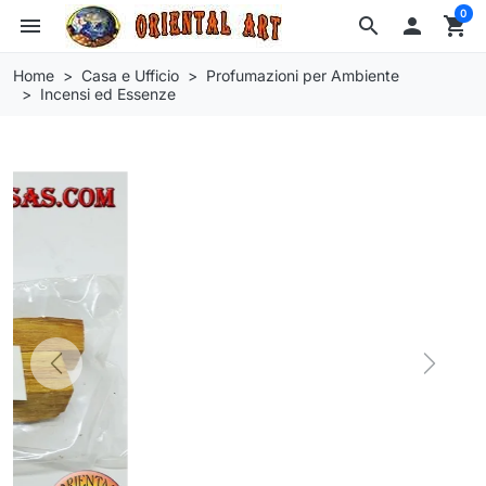
0
menu
search

shopping_cart
Home
Casa e Ufficio
Profumazioni per Ambiente
Incensi ed Essenze
Previous
Next