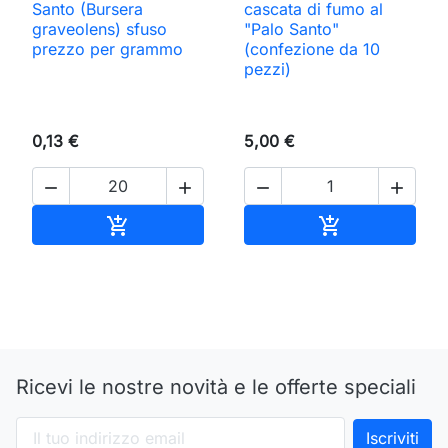
Santo (Bursera
cascata di fumo al
graveolens) sfuso
"Palo Santo"
prezzo per grammo
(confezione da 10
pezzi)
0,13 €
5,00 €




Aggiungi al carrello
Aggiungi al ca


Ricevi le nostre novità e le offerte speciali