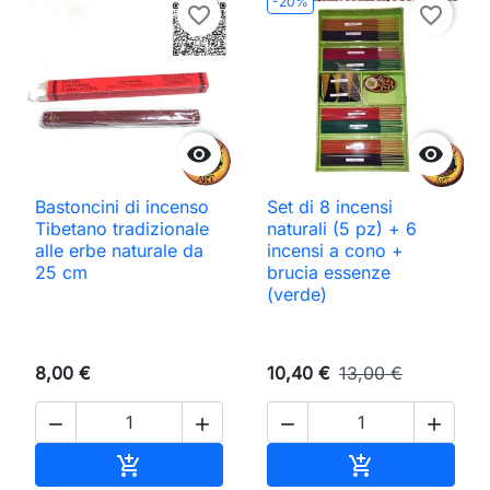
-20%
favorite_border
favorite_border


Bastoncini di incenso
Set di 8 incensi
Tibetano tradizionale
naturali (5 pz) + 6
alle erbe naturale da
incensi a cono +
25 cm
brucia essenze
(verde)
8,00 €
10,40 €
13,00 €




Aggiungi al carrello
Aggiungi al ca

