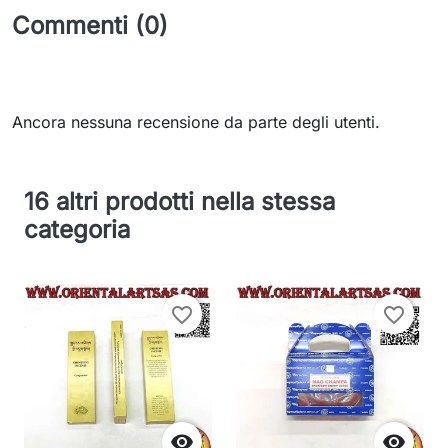
Commenti (0)
Ancora nessuna recensione da parte degli utenti.
16 altri prodotti nella stessa
categoria
favorite_border
favorite_border

