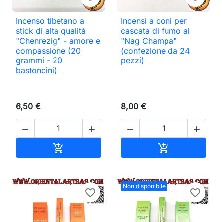
Incenso tibetano a
Incensi a coni per
stick di alta qualità
cascata di fumo al
"Chenrezig" - amore e
"Nag Champa"
compassione (20
(confezione da 24
grammi - 20
pezzi)
bastoncini)
6,50 €
8,00 €




Aggiungi al carrello
Aggiungi al ca


Non disponibile
favorite_border
favorite_border