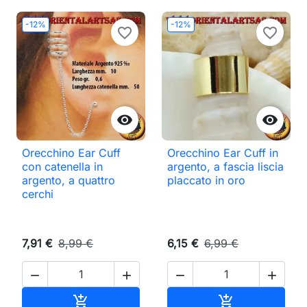
-12%
-12%
favorite_border
favorite_border


Orecchino Ear Cuff
Orecchino Ear Cuff in
con catenella in
argento, a fascia liscia
argento, a quattro
placcato in oro
cerchi
7,91 €
8,99 €
6,15 €
6,99 €




Aggiungi al carrello
Aggiungi al ca

