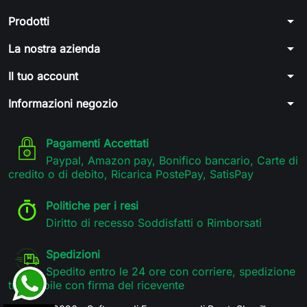
arrow_drop_down
Prodotti
arrow_drop_down
La nostra azienda
arrow_drop_down
Il tuo account
arrow_drop_down
Informazioni negozio
Pagamenti Accettati
Paypal, Amazon pay, Bonifico bancario, Carte di
credito o di debito, Ricarica PostePay, SatisPay
Politiche per i resi
Diritto di recesso Soddisfatti o Rimborsati
Spedizioni
Spedito entro le 24 ore con corriere, spedizione
tracciabile con firma del ricevente