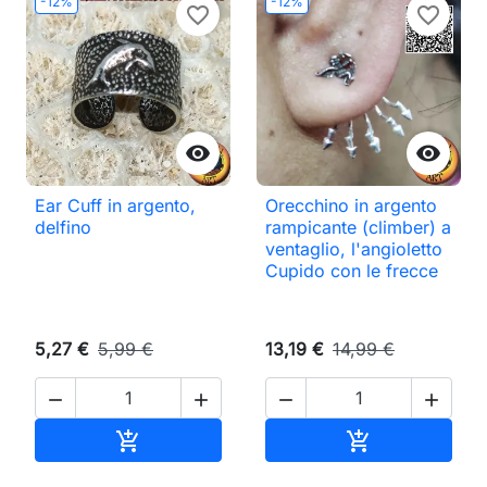
-12%
-12%
favorite_border
favorite_border


Ear Cuff in argento,
Orecchino in argento
delfino
rampicante (climber) a
ventaglio, l'angioletto
Cupido con le frecce
5,27 €
5,99 €
13,19 €
14,99 €




Aggiungi al carrello
Aggiungi al ca

