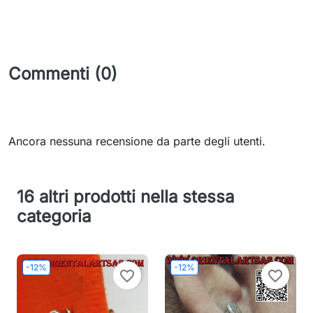
Commenti (0)
Ancora nessuna recensione da parte degli utenti.
16 altri prodotti nella stessa
categoria
-12%
-12%
favorite_border
favorite_border