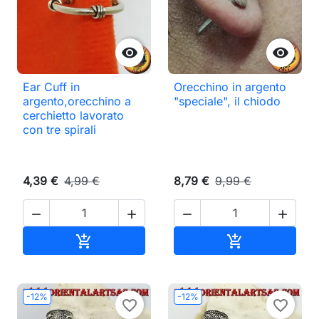


Ear Cuff in
Orecchino in argento
argento,orecchino a
"speciale", il chiodo
cerchietto lavorato
con tre spirali
4,39 €
4,99 €
8,79 €
9,99 €




Aggiungi al carrello
Aggiungi al ca


-12%
-12%
favorite_border
favorite_border