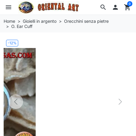
0
menu
search

shopping_cart
Home
Gioielli in argento
Orecchini senza pietre
O. Ear Cuff
-12%
Previous
Next