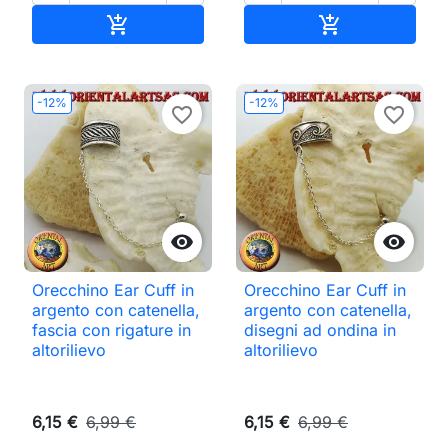
Aggiungi al carrello
Aggiungi al ca


-12%
-12%
favorite_border
favorite_border


Orecchino Ear Cuff in
Orecchino Ear Cuff in
argento con catenella,
argento con catenella,
fascia con rigature in
disegni ad ondina in
altorilievo
altorilievo
6,15 €
6,99 €
6,15 €
6,99 €