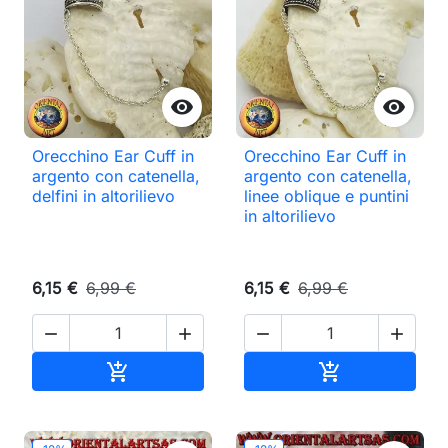


Orecchino Ear Cuff in
Orecchino Ear Cuff in
argento con catenella,
argento con catenella,
delfini in altorilievo
linee oblique e puntini
in altorilievo
6,15 €
6,99 €
6,15 €
6,99 €




Aggiungi al carrello
Aggiungi al ca

