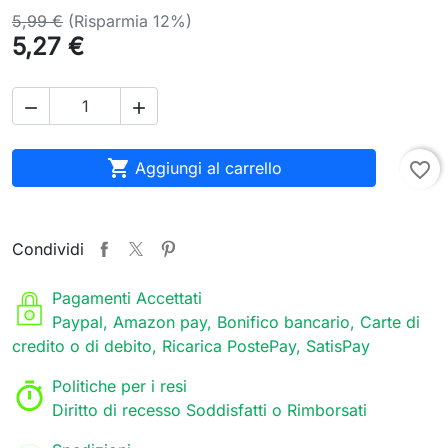
5,99 €
(Risparmia 12%)
5,27 €



Aggiungi al carrello
favorite_border
Condividi
Pagamenti Accettati
Paypal, Amazon pay, Bonifico bancario, Carte di
credito o di debito, Ricarica PostePay, SatisPay
Politiche per i resi
Diritto di recesso Soddisfatti o Rimborsati