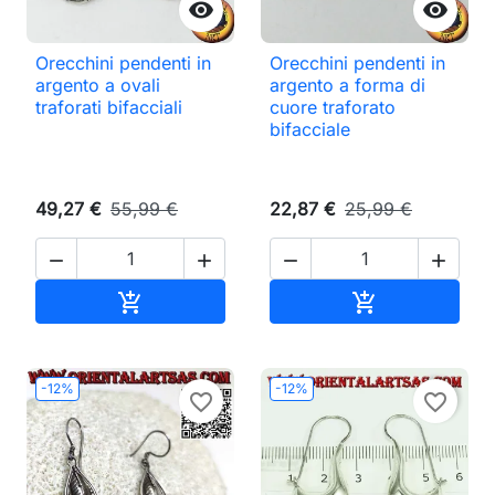


Orecchini pendenti in
Orecchini pendenti in
argento a ovali
argento a forma di
traforati bifacciali
cuore traforato
bifacciale
49,27 €
55,99 €
22,87 €
25,99 €




Aggiungi al carrello
Aggiungi al ca


-12%
-12%
favorite_border
favorite_border