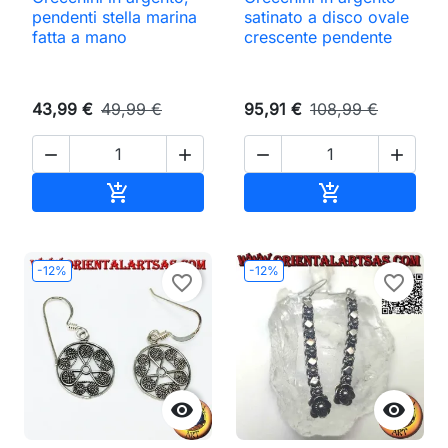
pendenti stella marina
satinato a disco ovale
fatta a mano
crescente pendente
43,99 €
49,99 €
95,91 €
108,99 €




Aggiungi al carrello
Aggiungi al ca


-12%
-12%
favorite_border
favorite_border

