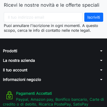
Ricevi le nostre novità e le offerte speciali
Puoi annullare l'iscrizione in ogni momenti. A questo
scopo, cerca le info di contatto nelle note legali.
arrow_drop_down
Prodotti
arrow_drop_down
La nostra azienda
arrow_drop_down
Il tuo account
arrow_drop_down
Informazioni negozio
Pagamenti Accettati
Paypal, Amazon pay, Bonifico bancario, Carte di
credito o di debito, Ricarica PostePay, SatisPay