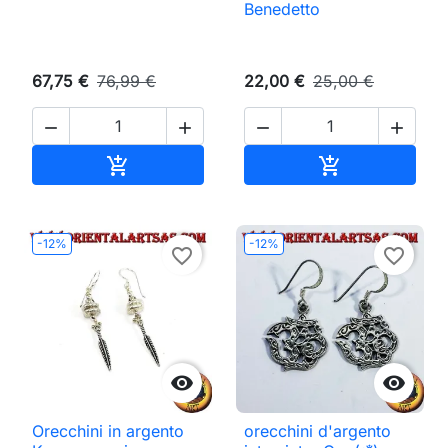
Benedetto
67,75 €
76,99 €
22,00 €
25,00 €




Aggiungi al carrello
Aggiungi al ca


-12%
-12%
favorite_border
favorite_border


Orecchini in argento
orecchini d'argento