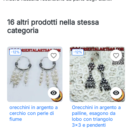
16 altri prodotti nella stessa
categoria
-12%
-12%
favorite_border
favorite_border


orecchini in argento a
Orecchini in argento a
cerchio con perle di
palline, esagono da
fiume
lobo con triangolo
3x3 e pendenti