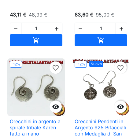
43,11 €
48,99 €
83,60 €
95,00 €




Aggiungi al carrello
Aggiungi al ca


Nuovo
-12%
-12%
favorite_border
favorite_border


Orecchini in argento a
Orecchini Pendenti in
spirale tribale Karen
Argento 925 Bifacciali
fatto a mano
con Medaglia di San