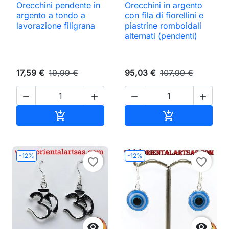
Orecchini pendente in
Orecchini in argento
argento a tondo a
con fila di fiorellini e
lavorazione filigrana
piastrine romboidali
alternati (pendenti)
17,59 €
19,99 €
95,03 €
107,99 €




Aggiungi al carrello
Aggiungi al ca


-12%
-12%
favorite_border
favorite_border

