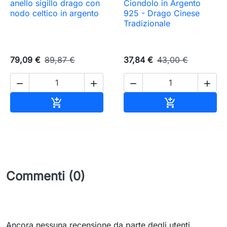
anello sigillo drago con
Ciondolo in Argento
nodo celtico in argento
925 - Drago Cinese
Tradizionale
79,09 €
89,87 €
37,84 €
43,00 €




Aggiungi al carrello
Aggiungi al c


Commenti (0)
Ancora nessuna recensione da parte degli utenti.