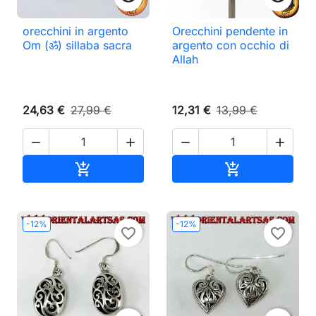
orecchini in argento
Orecchini pendente in
Om (ॐ) sillaba sacra
argento con occhio di
Allah
24,63 €
27,99 €
12,31 €
13,99 €




Aggiungi al carrello
Aggiungi al ca


-12%
-12%
favorite_border
favorite_border