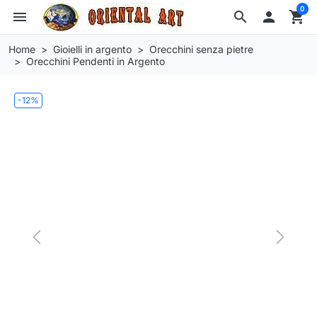
0
menu
search

shopping_cart
Home
Gioielli in argento
Orecchini senza pietre
Orecchini Pendenti in Argento
-12%
Previous
Next