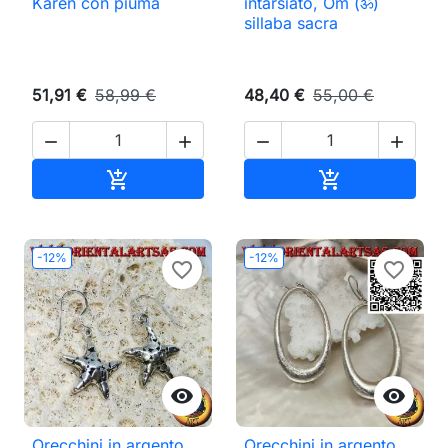
Karen con piuma
intarsiato, Om (ॐ)
sillaba sacra
51,91 €
58,99 €
48,40 €
55,00 €




Aggiungi al carrello
Aggiungi al ca


-12%
-12%
favorite_border
favorite_border


Orecchini in argento,
Orecchini in argento