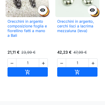


Orecchini in argento
Orecchini in argento,
composizione foglia e
cerchi lisci a lacrima
fiorellino fatti a mano
mezzaluna (leva)
a Bali
21,11 €
23,99 €
42,23 €
47,99 €




Aggiungi al carrello
Aggiungi al ca

