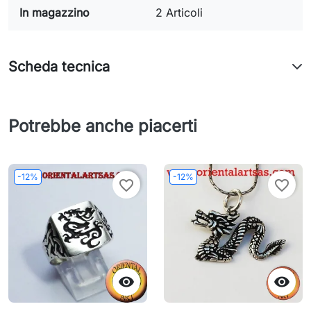
In magazzino
2 Articoli
Scheda tecnica
Potrebbe anche piacerti
-12%
-12%
favorite_border
favorite_border

