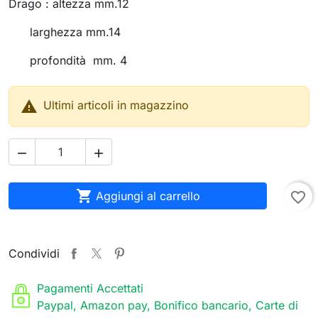
Drago : altezza mm.12
larghezza mm.14
profondità mm. 4

Ultimi articoli in magazzino



Aggiungi al carrello
favorite_border
Condividi
Pagamenti Accettati
Paypal, Amazon pay, Bonifico bancario, Carte di