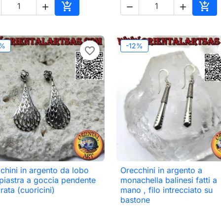





o
Aggiungi al carrello
Aggi
2%
-12%
favorite_border
chini in argento da lobo
Orecchini in argento a

Anteprima

Anteprima
piastra a goccia pendente
monachella balinesi fatti a
rata (cuoricini)
mano , filo intrecciato su
bastone