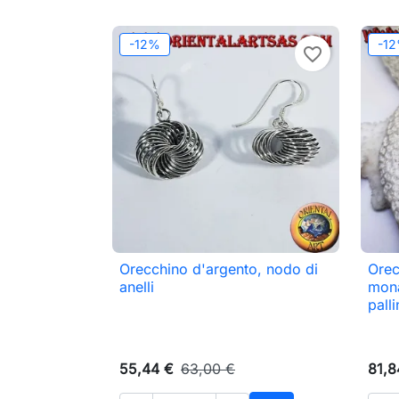
-12%
-1
favorite_border
Orecchino d'argento, nodo di
Orec

Anteprima
anelli
monac
pall
55,44 €
63,00 €
81,8