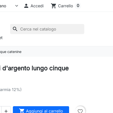

shopping_cart
0
Accedi
Carrello
search
et
nque catenine
i d'argento lungo cinque
parmia 12%)

Aggiungi al carrello
favorite_border
