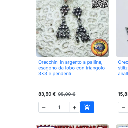
Orecchini in argento a palline,
Orec

Anteprima
esagono da lobo con triangolo
stil
3x3 e pendenti
anal
83,60 €
95,00 €
15,8




Aggiungi al carrell