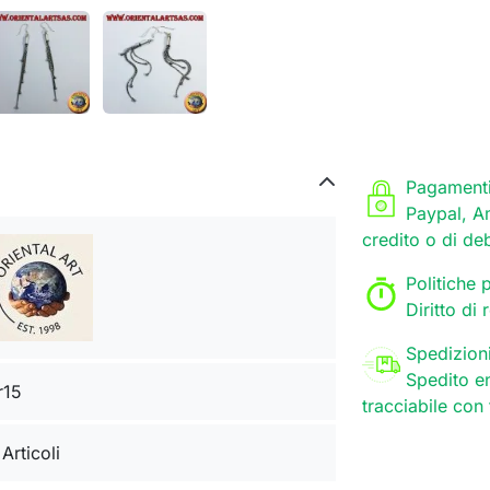
Pagamenti
Paypal, A
credito o di de
Politiche p
Diritto di
Spedizion
Spedito en
r15
tracciabile con
 Articoli