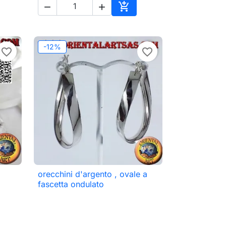



ungi al carrello
Aggiungi al carrello
-12%
favorite_border
favorite_border
orecchini d'argento , ovale a

Anteprima
fascetta ondulato