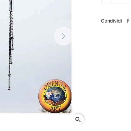
Condividi
Next
search