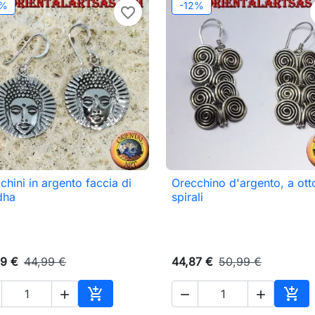
2%
-12%
favorite_border
chini in argento faccia di
Orecchino d'argento, a ott

Anteprima

Anteprima
dha
spirali
9 €
44,99 €
44,87 €
50,99 €





o
Aggiungi al carrello
Aggi