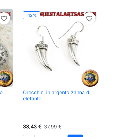
-12%
favorite_border
favorite_border
io
Orecchini in argento zanna di

Anteprima
elefante
33,43 €
37,99 €