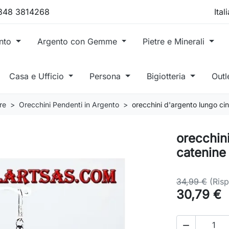
 348 3814268
ento
Argento con Gemme
Pietre e Minerali
Casa e Ufficio
Persona
Bigiotteria
Outl
re
Orecchini Pendenti in Argento
orecchini d'argento lungo ci
orecchin
catenine
34,99 €
(Ris
30,79 €
