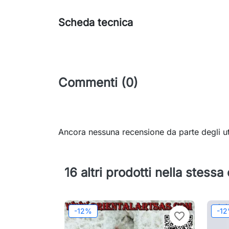
Scheda tecnica
Commenti (0)
Ancora nessuna recensione da parte degli ut
16 altri prodotti nella stessa
-12%
-1
favorite_border