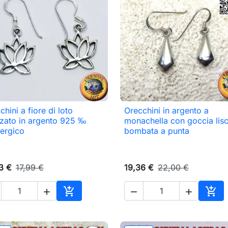
chini a fiore di loto
Orecchini in argento a

Anteprima

Anteprima
izzato in argento 925 ‰
monachella con goccia lisc
lergico
bombata a punta
3 €
17,99 €
19,36 €
22,00 €





o
Aggiungi al carrello
Aggi