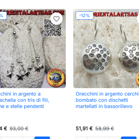
2%
-12%
favorite_border
chini in argento a
Orecchini in argento cerch

Anteprima

Anteprima
hella con tris di fili,
bombato con dischetti
ine e stelle pendenti
martellati in bassorilievo
4 €
93,00 €
51,91 €
58,99 €