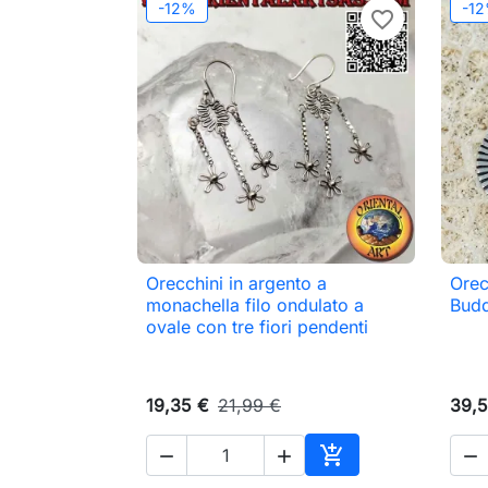
-12%
-1
favorite_border
Orecchini in argento a
Orec

Anteprima
monachella filo ondulato a
Bud
ovale con tre fiori pendenti
19,35 €
21,99 €
39,5




Aggiungi al carrell