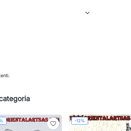
enti.
 categoria
2%
-12%
favorite_border