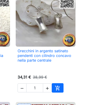
Orecchini in argento satinato

Anteprima
ia
pendenti con cilindro concavo
nella parte centrale
34,31 €
38,99 €



ungi al carrello
Aggiungi al carrello