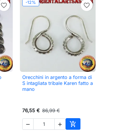
-12%
favorite_border
favorite_border
o
Orecchini in argento a forma di

Anteprima
S intagliata tribale Karen fatto a
mano
76,55 €
86,99 €



ungi al carrello
Aggiungi al carrello