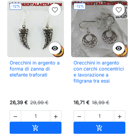
-12%
-12%
favorite_border
favorite_border


Orecchini in argento a
Orecchini in argento
forma di zanna di
con cerchi concentrici
elefante traforati
e lavorazione a
filigrana tra essi
26,39 €
29,99 €
16,71 €
18,99 €




Aggiungi al carrello
Aggiungi al ca

