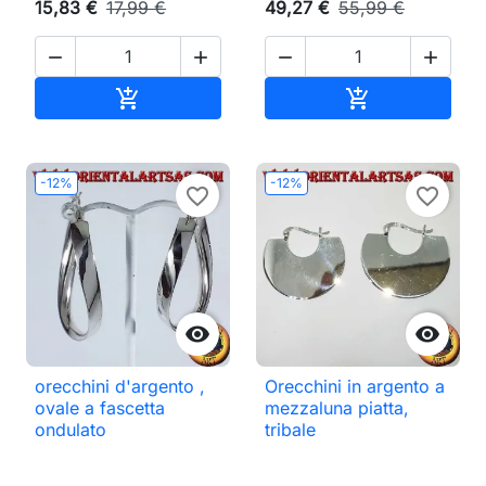
15,83 €
17,99 €
49,27 €
55,99 €




Aggiungi al carrello
Aggiungi al ca


-12%
-12%
favorite_border
favorite_border


orecchini d'argento ,
Orecchini in argento a
ovale a fascetta
mezzaluna piatta,
ondulato
tribale