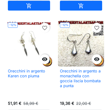
Aggiungi al carrello
Aggiungi al ca


-12%
-12%
favorite_border
favorite_border


Orecchini in argento
Orecchini in argento a
Karen con piuma
monachella con
goccia liscia bombata
a punta
51,91 €
58,99 €
19,36 €
22,00 €