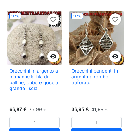
-12%
-12%
favorite_border
favorite_border


Orecchini in argento a
Orecchini pendenti in
monachella fila di
argento a rombo
palline, cubo e goccia
traforato
grande liscia
66,87 €
75,99 €
36,95 €
41,99 €



