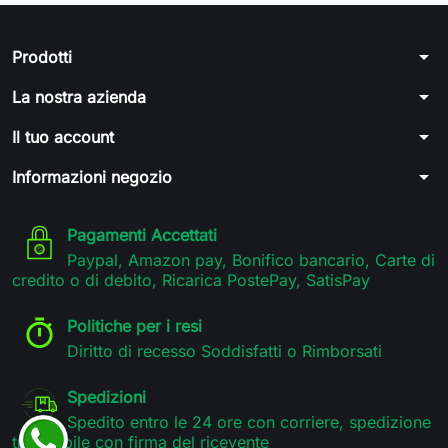
arrow_drop_down
Prodotti
arrow_drop_down
La nostra azienda
arrow_drop_down
Il tuo account
arrow_drop_down
Informazioni negozio
Pagamenti Accettati
Paypal, Amazon pay, Bonifico bancario, Carte di
credito o di debito, Ricarica PostePay, SatisPay
Politiche per i resi
Diritto di recesso Soddisfatti o Rimborsati
Spedizioni
Spedito entro le 24 ore con corriere, spedizione
tracciabile con firma del ricevente