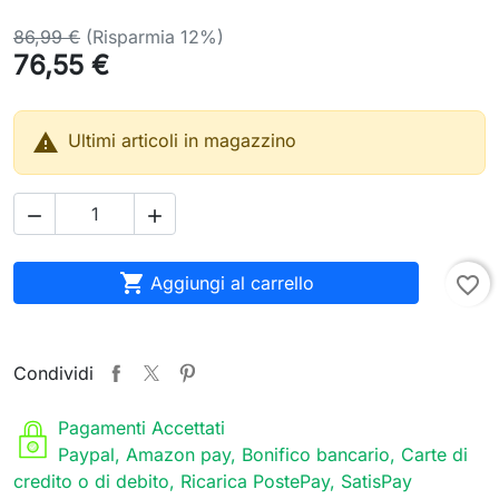
86,99 €
(Risparmia 12%)
76,55 €

Ultimi articoli in magazzino



Aggiungi al carrello
favorite_border
Condividi
Pagamenti Accettati
Paypal, Amazon pay, Bonifico bancario, Carte di
credito o di debito, Ricarica PostePay, SatisPay