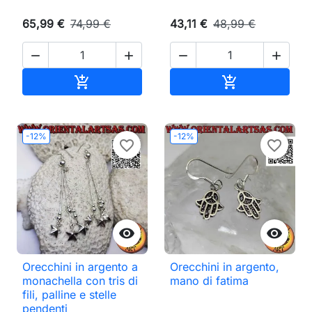
65,99 €
74,99 €
43,11 €
48,99 €




Aggiungi al carrello
Aggiungi al ca


-12%
-12%
favorite_border
favorite_border


Orecchini in argento a
Orecchini in argento,
monachella con tris di
mano di fatima
fili, palline e stelle
pendenti