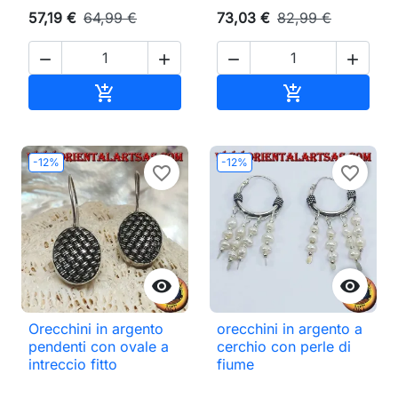
57,19 €
64,99 €
73,03 €
82,99 €




Aggiungi al carrello
Aggiungi al ca


-12%
-12%
favorite_border
favorite_border


Orecchini in argento
orecchini in argento a
pendenti con ovale a
cerchio con perle di
intreccio fitto
fiume