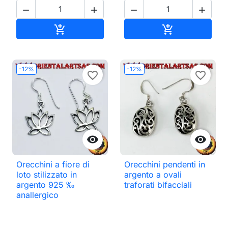




Aggiungi al carrello
Aggiungi al ca


-12%
-12%
favorite_border
favorite_border


Orecchini a fiore di
Orecchini pendenti in
loto stilizzato in
argento a ovali
argento 925 ‰
traforati bifacciali
anallergico