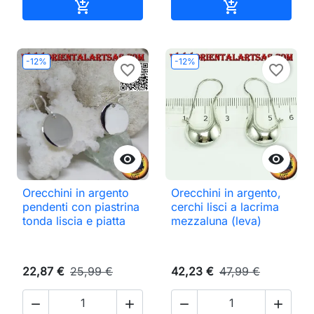
Aggiungi al carrello
Aggiungi al ca


-12%
-12%
favorite_border
favorite_border


Orecchini in argento
Orecchini in argento,
pendenti con piastrina
cerchi lisci a lacrima
tonda liscia e piatta
mezzaluna (leva)
22,87 €
25,99 €
42,23 €
47,99 €



