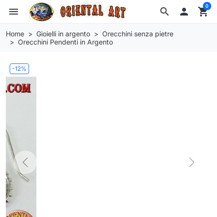
0
menu
search

shopping_cart
Home
Gioielli in argento
Orecchini senza pietre
Orecchini Pendenti in Argento
-12%
Previous
Next