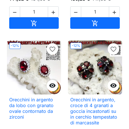




Aggiungi al carrello
Aggiungi al ca


-12%
-12%
favorite_border
favorite_border


Orecchini in argento
Orecchini in argento,
da lobo con granato
croce di 4 granati a
ovale contornato da
goccia incastonati su
zirconi
in cerchio tempestato
di marcassite