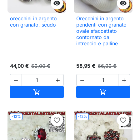


orecchini in argento
Orecchini in argento
con granato, scudo
pendenti con granato
ovale sfaccettato
contornato da
intreccio e palline
44,00 €
50,00 €
58,95 €
66,99 €




Aggiungi al carrello
Aggiungi al ca


-12%
-12%
favorite_border
favorite_border