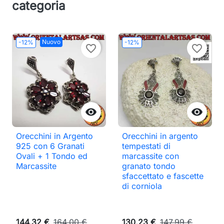
categoria
Nuovo
-12%
-12%
favorite_border
favorite_border


Orecchini in Argento
Orecchini in argento
925 con 6 Granati
tempestati di
Ovali + 1 Tondo ed
marcassite con
Marcassite
granato tondo
sfaccettato e fascette
di corniola
144,32 €
164,00 €
130,23 €
147,99 €