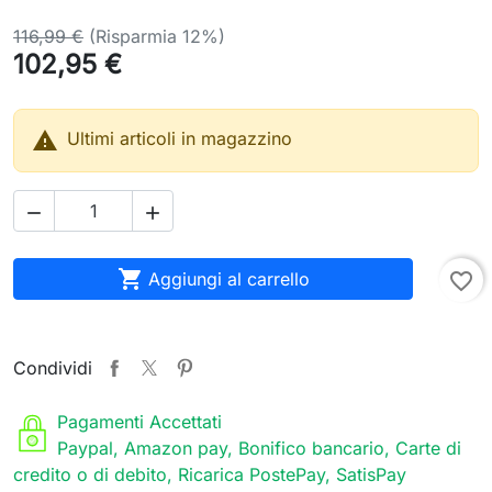
116,99 €
(Risparmia 12%)
102,95 €

Ultimi articoli in magazzino



Aggiungi al carrello
favorite_border
Condividi
Pagamenti Accettati
Paypal, Amazon pay, Bonifico bancario, Carte di
credito o di debito, Ricarica PostePay, SatisPay