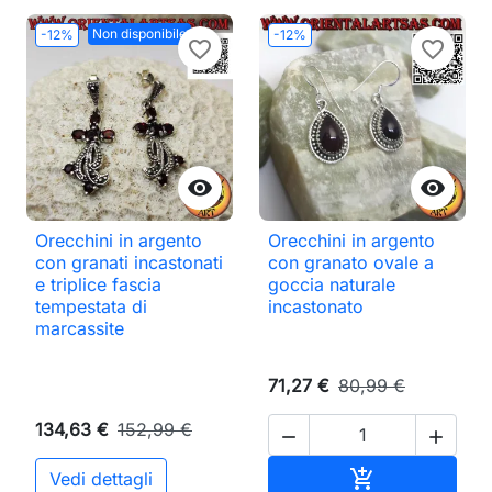
Non disponibile
-12%
-12%
favorite_border
favorite_border


Orecchini in argento
Orecchini in argento
con granati incastonati
con granato ovale a
e triplice fascia
goccia naturale
tempestata di
incastonato
marcassite
71,27 €
80,99 €
134,63 €
152,99 €


Aggiungi al ca

Vedi dettagli