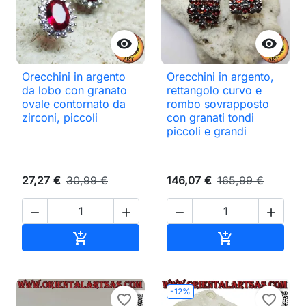


Orecchini in argento
Orecchini in argento,
da lobo con granato
rettangolo curvo e
ovale contornato da
rombo sovrapposto
zirconi, piccoli
con granati tondi
piccoli e grandi
27,27 €
30,99 €
146,07 €
165,99 €




Aggiungi al carrello
Aggiungi al ca


-12%
favorite_border
favorite_border