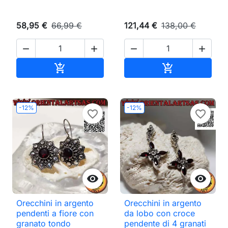
58,95 €
66,99 €
121,44 €
138,00 €




Aggiungi al carrello
Aggiungi al ca


-12%
-12%
favorite_border
favorite_border


Orecchini in argento
Orecchini in argento
pendenti a fiore con
da lobo con croce
granato tondo
pendente di 4 granati