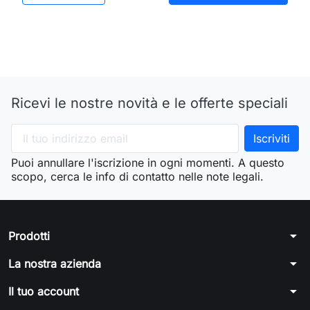
Ricevi le nostre novità e le offerte speciali
Puoi annullare l'iscrizione in ogni momenti. A questo
scopo, cerca le info di contatto nelle note legali.
arrow_drop_down
Prodotti
arrow_drop_down
La nostra azienda
arrow_drop_down
Il tuo account