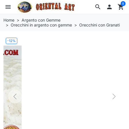
0
menu
search

shopping_cart
Home
Argento con Gemme
Orecchini in argento con gemme
Orecchini con Granati
-12%
Previous
Next