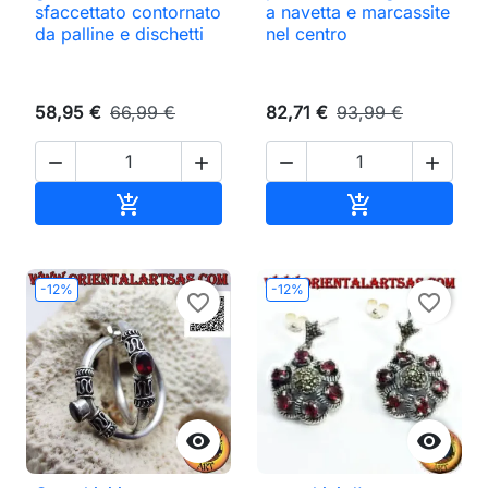
sfaccettato contornato
a navetta e marcassite
da palline e dischetti
nel centro
58,95 €
66,99 €
82,71 €
93,99 €




Aggiungi al carrello
Aggiungi al ca


-12%
-12%
favorite_border
favorite_border

