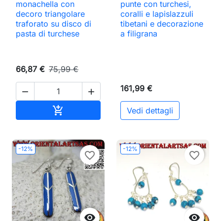
monachella con
punte con turchesi,
decoro triangolare
coralli e lapislazzuli
traforato su disco di
tibetani e decorazione
pasta di turchese
a filigrana
66,87 €
75,99 €
161,99 €


Aggiungi al carrello

Vedi dettagli
-12%
-12%
favorite_border
favorite_border

