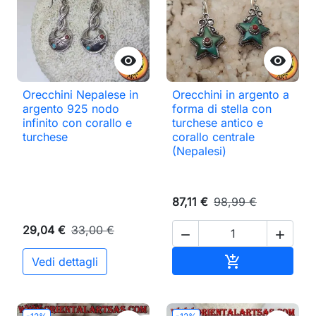


Orecchini Nepalese in
Orecchini in argento a
argento 925 nodo
forma di stella con
infinito con corallo e
turchese antico e
turchese
corallo centrale
(Nepalesi)
87,11 €
98,99 €
29,04 €
33,00 €


Aggiungi al ca

Vedi dettagli