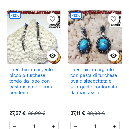
-12%
-12%
favorite_border
favorite_border


Orecchini in argento
Orecchini in argento
piccolo turchese
con pasta di turchese
tondo da lobo con
ovale sfaccettata e
bastoncino e piuma
sporgente contornata
pendenti
da marcassite
27,27 €
30,99 €
87,11 €
98,99 €



