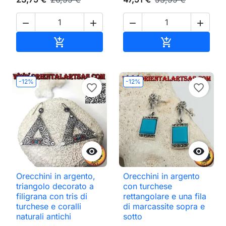




Aggiungi al carrello
Aggiungi al ca


-12%
-12%
favorite_border
favorite_border


Orecchini in argento,
Orecchini in argento
triangolo decorato a
con turchese
filigrana con tris di
rettangolare e una fila
turchese e coralli
di marcassite sopra e
naturali antichi
sotto