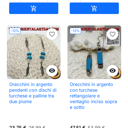
Aggiungi al carrello
Aggiungi al ca


-12%
-12%
favorite_border
favorite_border


Orecchini in argento
Orecchini in argento
pendenti con dischi di
con turchese
turchese e palline tra
rettangolare e
due piume
ventaglio inciso sopra
e sotto
23,75 €
26,99 €
47,51 €
53,99 €