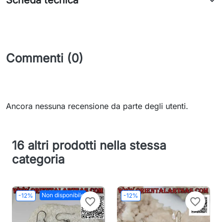
Scheda tecnica
Commenti (0)
Ancora nessuna recensione da parte degli utenti.
16 altri prodotti nella stessa
categoria
Non disponibile
-12%
-12%
favorite_border
favorite_border