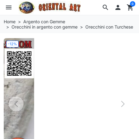
0
menu
search

shopping_cart
Home
Argento con Gemme
Orecchini in argento con gemme
Orecchini con Turchese
-12%
Previous
Next