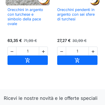
Orecchini in argento
Orecchini pendenti in
con turchese e
argento con sei sfere
simbolo della pace
di turchesi
ovale
63,35 €
71,99 €
27,27 €
30,99 €




Aggiungi al carrello
Aggiungi al ca


Ricevi le nostre novità e le offerte speciali