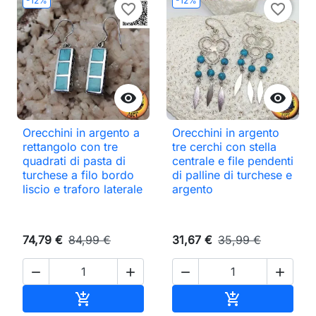
-12%
-12%
favorite_border
favorite_border


Orecchini in argento a
Orecchini in argento
rettangolo con tre
tre cerchi con stella
quadrati di pasta di
centrale e file pendenti
turchese a filo bordo
di palline di turchese e
liscio e traforo laterale
argento
74,79 €
84,99 €
31,67 €
35,99 €




Aggiungi al carrello
Aggiungi al ca

