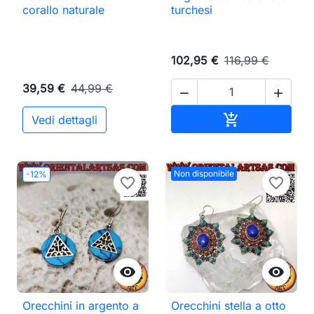
corallo naturale
turchesi
102,95 €
116,99 €
39,59 €
44,99 €


Aggiungi al ca

Vedi dettagli
Non disponibile
-12%
favorite_border
favorite_border


Orecchini in argento a
Orecchini stella a otto