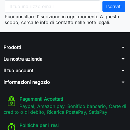
Puoi annullare l'iscrizione in ogni momenti. A questo
scopo, cerca le info di contatto nelle note legali.
arrow_drop_down
Prodotti
arrow_drop_down
La nostra azienda
arrow_drop_down
Il tuo account
arrow_drop_down
Informazioni negozio
Pagamenti Accettati
Paypal, Amazon pay, Bonifico bancario, Carte di
credito o di debito, Ricarica PostePay, SatisPay
Politiche per i resi