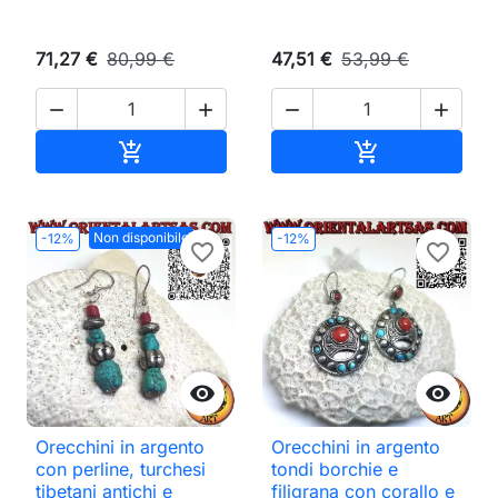
71,27 €
80,99 €
47,51 €
53,99 €




Aggiungi al carrello
Aggiungi al ca


Non disponibile
-12%
-12%
favorite_border
favorite_border


Orecchini in argento
Orecchini in argento
con perline, turchesi
tondi borchie e
tibetani antichi e
filigrana con corallo e