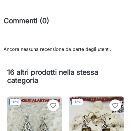
Commenti (0)
Ancora nessuna recensione da parte degli utenti.
16 altri prodotti nella stessa
categoria
-12%
-12%
favorite_border
favorite_border