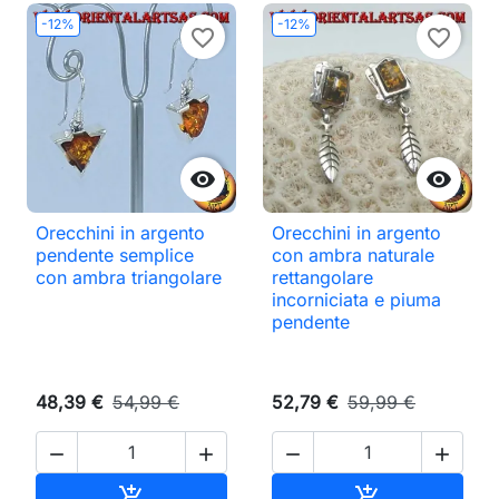
-12%
-12%
favorite_border
favorite_border


Orecchini in argento
Orecchini in argento
pendente semplice
con ambra naturale
con ambra triangolare
rettangolare
incorniciata e piuma
pendente
48,39 €
54,99 €
52,79 €
59,99 €




Aggiungi al carrello
Aggiungi al ca

