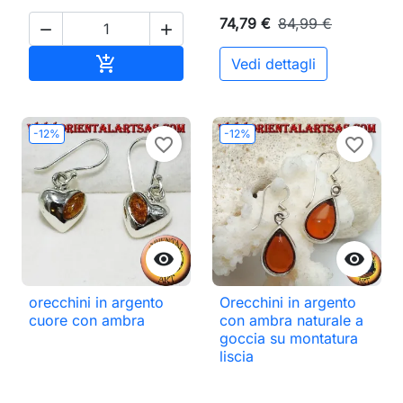
74,79 €
84,99 €


Aggiungi al carrello

Vedi dettagli
-12%
-12%
favorite_border
favorite_border


orecchini in argento
Orecchini in argento
cuore con ambra
con ambra naturale a
goccia su montatura
liscia