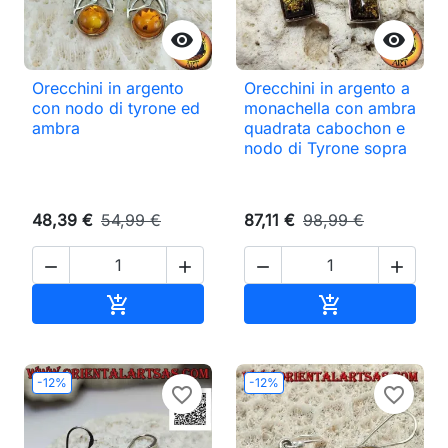


Orecchini in argento
Orecchini in argento a
con nodo di tyrone ed
monachella con ambra
ambra
quadrata cabochon e
nodo di Tyrone sopra
48,39 €
54,99 €
87,11 €
98,99 €




Aggiungi al carrello
Aggiungi al ca


-12%
-12%
favorite_border
favorite_border