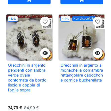
Non disponibile
-12%
-12%
favorite_border
favorite_border


Orecchini in argento
Orecchini in argento a
pendenti con ambra
monachella con ambra
verde ovale
rettangolare cabochon
contornata da bordo
e cornice bucherellata
liscio e coppia di
foglie sopra
74,79 €
84,99 €