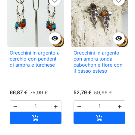
favorite_border
favorite_border


Orecchini in argento a
Orecchini in argento
cerchio con pendenti
con ambra tonda
di ambra e turchese
cabochon e fiore con
il basso esteso
66,87 €
75,99 €
52,79 €
59,99 €




Aggiungi al carrello
Aggiungi al ca

