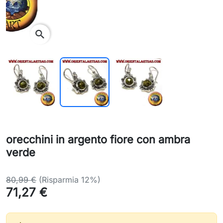
search
orecchini in argento fiore con ambra
verde
80,99 €
(Risparmia 12%)
71,27 €