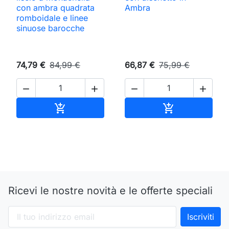
con ambra quadrata
Ambra
romboidale e linee
sinuose barocche
74,79 €
84,99 €
66,87 €
75,99 €




Aggiungi al carrello
Aggiungi al ca


Ricevi le nostre novità e le offerte speciali