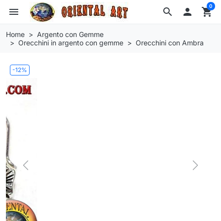
0
menu
search

shopping_cart
Home
Argento con Gemme
Orecchini in argento con gemme
Orecchini con Ambra
-12%
Previous
Next