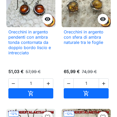


Orecchini in argento
Orecchini in argento
pendenti con ambra
con sfera di ambra
tonda contornata da
naturale tra le foglie
doppio bordo liscio e
intrecciato
51,03 €
57,99 €
65,99 €
74,99 €




Aggiungi al carrello
Aggiungi al ca


-12%
-12%