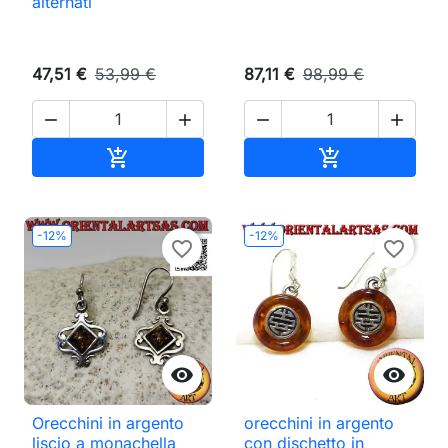
alternati
47,51 €
53,99 €
87,11 €
98,99 €




Aggiungi al carrello
Aggiungi al ca


-12%
-12%
favorite_border
favorite_border


Orecchini in argento
orecchini in argento
liscio a monachella
con dischetto in