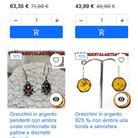
63,35 €
71,99 €
43,99 €
49,99 €




Aggiungi al carrello
Aggiungi al ca


-12%
-12%
favorite_border
favorite_border


Orecchini in argento
Orecchini in argento
pendenti con ambra
925 ‰ con Ambra una
ovale contornata da
tonda a semisfera
palline e dischetti