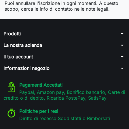
Puoi annullare l'iscrizione in ogni momenti. A questo
scopo, cerca le info di contatto nelle note legali.
arrow_drop_down
Prodotti
arrow_drop_down
La nostra azienda
arrow_drop_down
Il tuo account
arrow_drop_down
Informazioni negozio
Pagamenti Accettati
Paypal, Amazon pay, Bonifico bancario, Carte di
credito o di debito, Ricarica PostePay, SatisPay
Politiche per i resi
Diritto di recesso Soddisfatti o Rimborsati