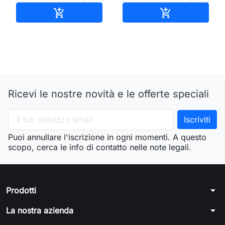
Aggiungi al carrello
Aggiungi al ca


Ricevi le nostre novità e le offerte speciali
Puoi annullare l'iscrizione in ogni momenti. A questo
scopo, cerca le info di contatto nelle note legali.
arrow_drop_down
Prodotti
arrow_drop_down
La nostra azienda