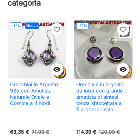
categoria
Nuovo
-12%
-12%
favorite_border
favorite_border


Orecchini in Argento
Orecchini in argento
925 con Ametista
da lobo con grande
Naturale Ovale e
ametista di sintesi
Cornice a 4 Nodi
tonda sfaccettata a
filo bordo liscio
63,35 €
71,99 €
114,39 €
129,99 €