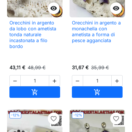


Orecchini in argento
Orecchini in argento a
da lobo con ametista
monachella con
tonda naturale
ametista a forma di
incastonata a filo
pesce agganciata
bordo
43,11 €
48,99 €
31,67 €
35,99 €




Aggiungi al carrello
Aggiungi al ca


-12%
-12%
favorite_border
favorite_border