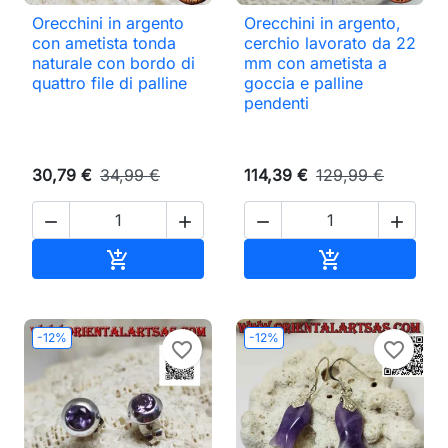
Orecchini in argento
Orecchini in argento,
con ametista tonda
cerchio lavorato da 22
naturale con bordo di
mm con ametista a
quattro file di palline
goccia e palline
pendenti
30,79 €
34,99 €
114,39 €
129,99 €




Aggiungi al carrello
Aggiungi al ca


-12%
-12%
favorite_border
favorite_border