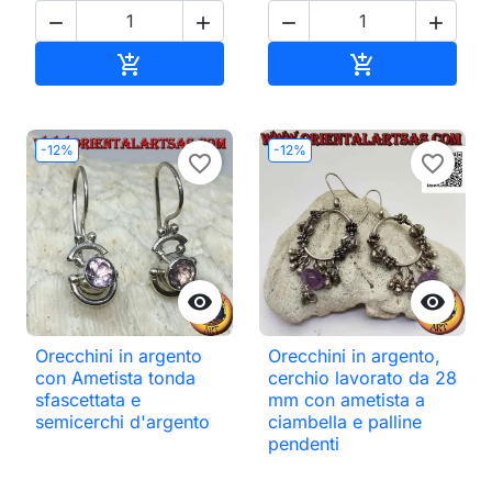




Aggiungi al carrello
Aggiungi al ca


-12%
-12%
favorite_border
favorite_border


Orecchini in argento
Orecchini in argento,
con Ametista tonda
cerchio lavorato da 28
sfascettata e
mm con ametista a
semicerchi d'argento
ciambella e palline
pendenti