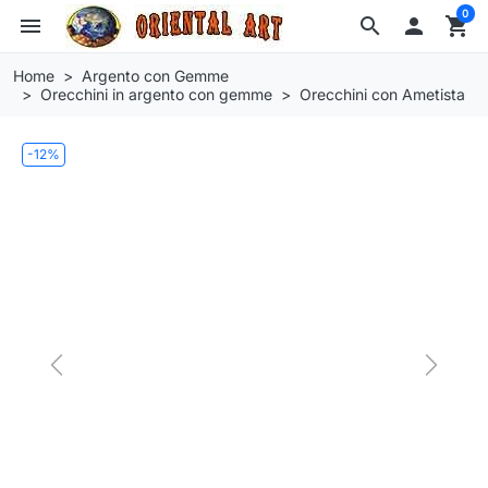
0
menu
search

shopping_cart
Home
Argento con Gemme
Orecchini in argento con gemme
Orecchini con Ametista
-12%
Previous
Next