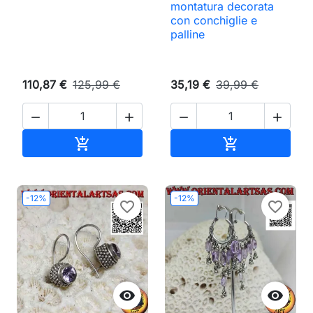
montatura decorata
con conchiglie e
palline
110,87 €
125,99 €
35,19 €
39,99 €




Aggiungi al carrello
Aggiungi al ca


-12%
-12%
favorite_border
favorite_border

