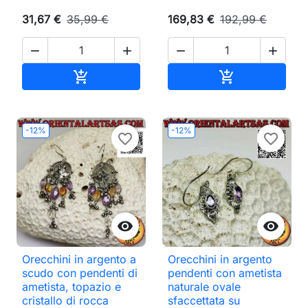
31,67 €
35,99 €
169,83 €
192,99 €




Aggiungi al carrello
Aggiungi al ca


-12%
-12%
favorite_border
favorite_border


Orecchini in argento a
Orecchini in argento
scudo con pendenti di
pendenti con ametista
ametista, topazio e
naturale ovale
cristallo di rocca
sfaccettata su