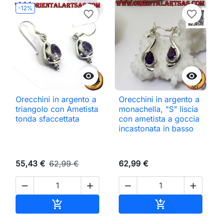
-12%
favorite_border
favorite_border


Orecchini in argento a
Orecchini in argento a
triangolo con Ametista
monachella, "S" liscia
tonda sfaccettata
con ametista a goccia
incastonata in basso
55,43 €
62,99 €
62,99 €




Aggiungi al carrello
Aggiungi al ca

