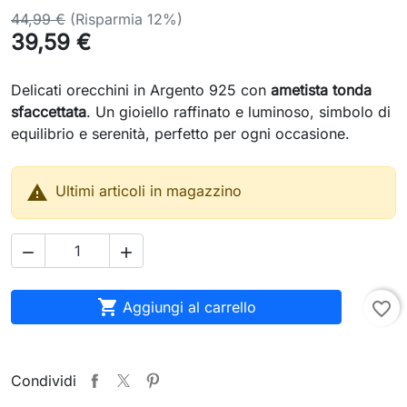
44,99 €
(Risparmia 12%)
39,59 €
Delicati orecchini in Argento 925 con
ametista tonda
sfaccettata
. Un gioiello raffinato e luminoso, simbolo di
equilibrio e serenità, perfetto per ogni occasione.

Ultimi articoli in magazzino



Aggiungi al carrello
favorite_border
Condividi