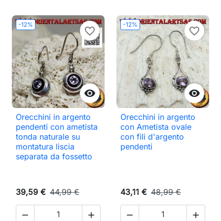
-12%
-12%
favorite_border
favorite_border


Orecchini in argento
Orecchini in argento
pendenti con ametista
con Ametista ovale
tonda naturale su
con fili d'argento
montatura liscia
pendenti
separata da fossetto
39,59 €
44,99 €
43,11 €
48,99 €



