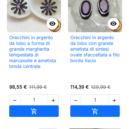


Orecchini in argento
Orecchini in argento
da lobo a forma di
da lobo con grande
grande margherita
ametista di sintesi
tempestata di
ovale sfaccettata a filo
marcassite e ametista
bordo liscio
tonda centrale
98,55 €
111,99 €
114,39 €
129,99 €




Aggiungi al carrello
Aggiungi al ca

