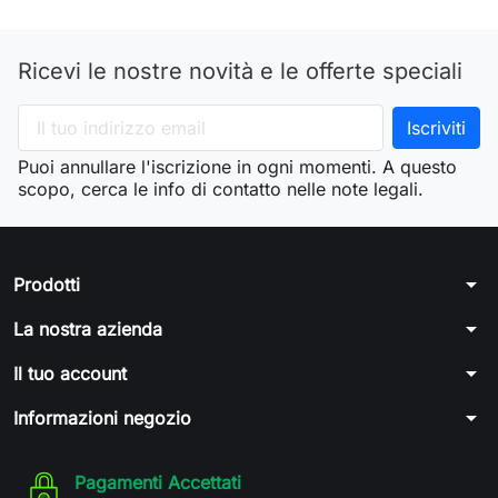
Ricevi le nostre novità e le offerte speciali
Puoi annullare l'iscrizione in ogni momenti. A questo
scopo, cerca le info di contatto nelle note legali.
arrow_drop_down
Prodotti
arrow_drop_down
La nostra azienda
arrow_drop_down
Il tuo account
arrow_drop_down
Informazioni negozio
Pagamenti Accettati