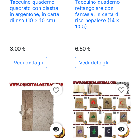
Taccuino quaderno
Taccuino quaderno
quadrato con piastra
rettangolare con
in argentone, in carta
fantasia, in carta di
di riso (10 x 10 cm)
riso nepalese (14 x
10,5)
3,00 €
6,50 €
Vedi dettagli
Vedi dettagli
favorite_border
favorite_border

