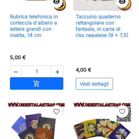


Rubrica telefonica in
Taccuino quaderno
corteccia d'albero e
rettangolare con
lettere grandi con
fantasia, in carta di
matita, 14 cm
riso nepalese (9 x 7,5)
5,00 €
4,00 €


Aggiungi al carrello

Vedi dettagli
favorite_border
favorite_border