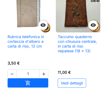


Rubrica telefonica in
Taccuino quaderno
corteccia d'albero e
con chiusura centrale,
carta di riso, 12 cm
in carta di riso
nepalese (18 x 13)
3,50 €
11,00 €


Aggiungi al carrello

Vedi dettagli