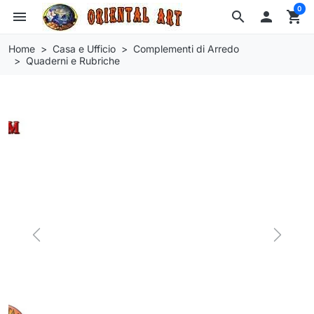
0
menu
search

shopping_cart
Home
Casa e Ufficio
Complementi di Arredo
Quaderni e Rubriche
Previous
Next