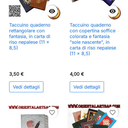


Taccuino quaderno
Taccuino quaderno
rettangolare con
con copertina soffice
fantasia, in carta di
colorata e fantasia
riso nepalese (11 x
"sole nascente", in
8,5)
carta di riso nepalese
(11 x 8,5)
3,50 €
4,00 €
Vedi dettagli
Vedi dettagli
favorite_border
favorite_border