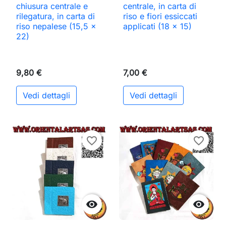
chiusura centrale e
centrale, in carta di
rilegatura, in carta di
riso e fiori essiccati
riso nepalese (15,5 x
applicati (18 x 15)
22)
9,80 €
7,00 €
Vedi dettagli
Vedi dettagli
favorite_border
favorite_border

