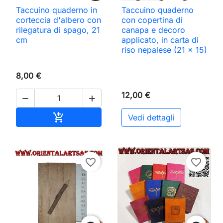
Taccuino quaderno in
Taccuino quaderno
corteccia d'albero con
con copertina di
rilegatura di spago, 21
canapa e decoro
cm
applicato, in carta di
riso nepalese (21 x 15)
8,00 €
12,00 €


Aggiungi al carrello

Vedi dettagli
favorite_border
favorite_border