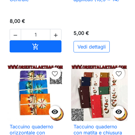
8,00 €
5,00 €


Aggiungi al carrello

Vedi dettagli
favorite_border
favorite_border


Taccuino quaderno
Taccuino quaderno
orizzontale con
con matita e chiusura