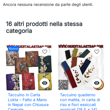
Ancora nessuna recensione da parte degli utenti.
16 altri prodotti nella stessa
categoria
Nuovo
favorite_border
favorite_border


Taccuino in Carta
Taccuino quaderno
Lokta – Fatto a Mano
con matita, in carta di
in Nepal con Chiusura
riso e fiori essiccati
Centrale
applicati (18,5 x 14)