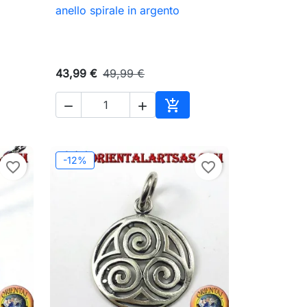
anello spirale in argento

Anteprima
43,99 €
49,99 €



ungi al carrello
Aggiungi al carrello
-12%
favorite_border
favorite_border