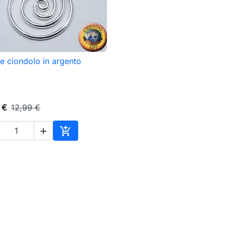
le ciondolo in argento

Anteprima
 €
12,99 €


Aggiungi al carrello