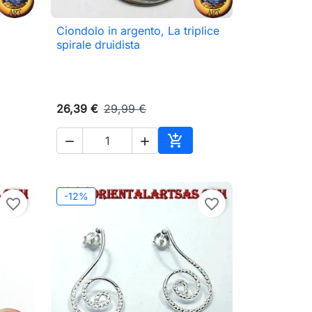
Ciondolo in argento, La triplice

Anteprima
spirale druidista
26,39 €
29,99 €



ungi al carrello
Aggiungi al carrello
-12%
favorite_border
favorite_border