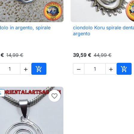
olo in argento, spirale
ciondolo Koru spirale denta

Anteprima

Anteprima
argento
 €
14,99 €
39,59 €
44,99 €





Aggiungi al carrello
Aggi
%
favorite_border