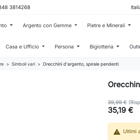
 348 3814268
ento
Argento con Gemme
Pietre e Minerali
Casa e Ufficio
Persona
Bigiotteria
Outl
re
Simboli vari
Orecchini d'argento, spirale pendenti
Orecchini
39,99 €
(Ris
35,19 €

Ultimi 