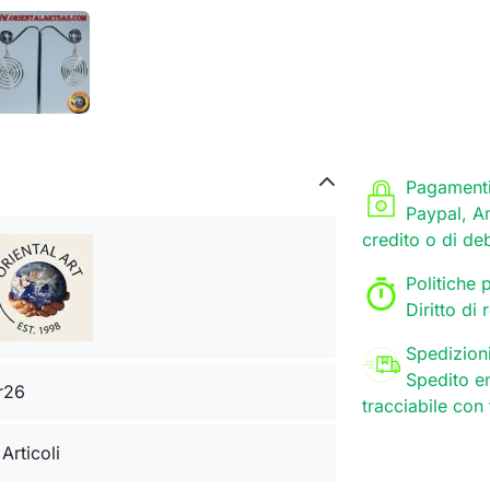
Pagamenti
Paypal, A
credito o di de
Politiche p
Diritto di
Spedizion
Spedito en
r26
tracciabile con
 Articoli