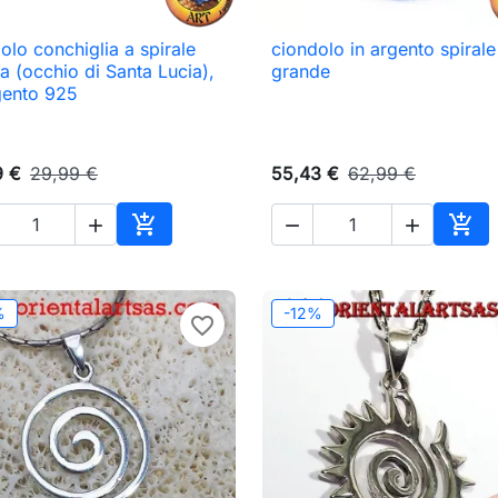
olo conchiglia a spirale
ciondolo in argento spirale

Anteprima

Anteprima
a (occhio di Santa Lucia),
grande
gento 925
9 €
29,99 €
55,43 €
62,99 €





Aggiungi al carrello
Aggi
%
-12%
favorite_border