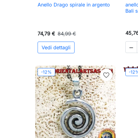
Anello Drago spirale in argento
anell

Anteprima
Bali s
45,7
74,79 €
84,99 €
Vedi dettagli

-12%
-12
favorite_border