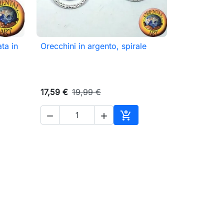
ta in
Orecchini in argento, spirale

Anteprima
17,59 €
19,99 €



ungi al carrello
Aggiungi al carrello