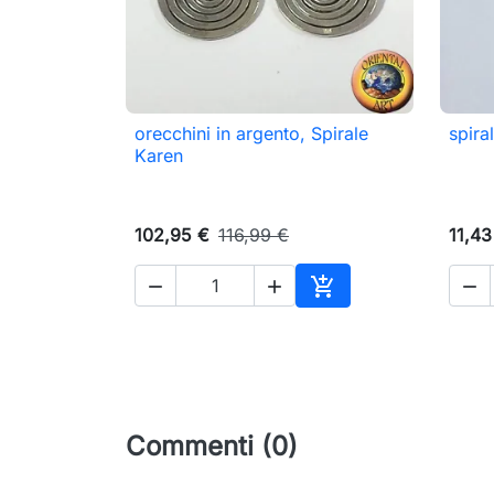
orecchini in argento, Spirale
spira

Anteprima
Karen
102,95 €
116,99 €
11,43




Aggiungi al carrello
Commenti (0)