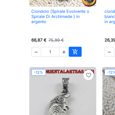
Ciondolo (Spirale Evolvente o
ciond

Anteprima
Spirale Di Archimede ) in
bianc
argento
in ar
66,87 €
75,99 €
26,3




Aggiungi al carrello
-12%
-12
favorite_border