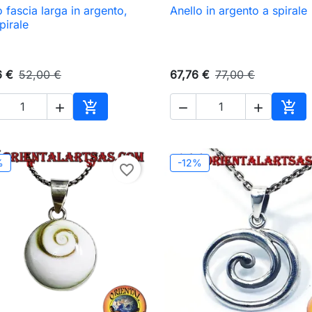
o fascia larga in argento,
Anello in argento a spirale

Anteprima

Anteprima
pirale
6 €
52,00 €
67,76 €
77,00 €





Aggiungi al carrello
Aggi
%
-12%
favorite_border