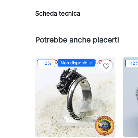
Scheda tecnica
Potrebbe anche piacerti
Non disponibile
-12%
-12
favorite_border