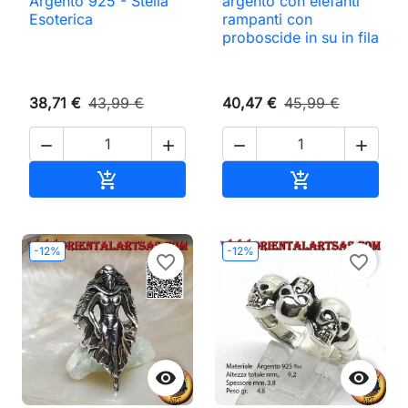
Argento 925 - Stella
argento con elefanti
Esoterica
rampanti con
proboscide in su in fila
38,71 €
43,99 €
40,47 €
45,99 €




Aggiungi al carrello
Aggiungi al ca


-12%
-12%
favorite_border
favorite_border

