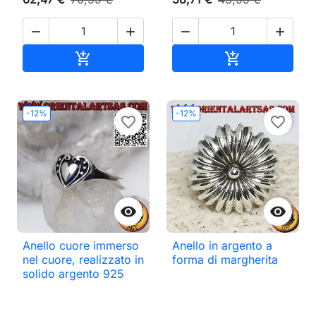




Aggiungi al carrello
Aggiungi al ca


-12%
-12%
favorite_border
favorite_border


Anello cuore immerso
Anello in argento a
nel cuore, realizzato in
forma di margherita
solido argento 925