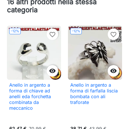
16 altri prodotti nella stessa
categoria
-12%
-12%
favorite_border
favorite_border


Anello in argento a
Anello in argento a
forma di chiave ad
forma di farfalla liscia
anelli eda forchetta
bombata con ali
combinata da
traforate
meccanico
62,47 €
70,99 €
38,71 €
43,99 €