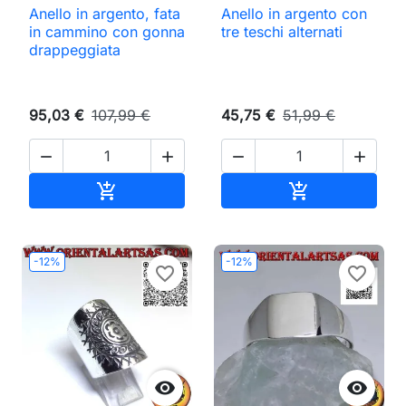
Anello in argento, fata
Anello in argento con
in cammino con gonna
tre teschi alternati
drappeggiata
95,03 €
107,99 €
45,75 €
51,99 €




Aggiungi al carrello
Aggiungi al ca


-12%
-12%
favorite_border
favorite_border

