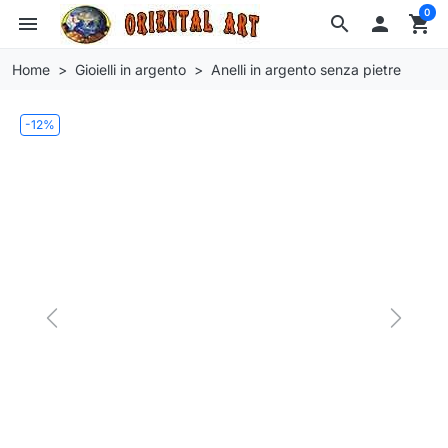
0
menu
search

shopping_cart
Home
Gioielli in argento
Anelli in argento senza pietre
-12%
Previous
Next