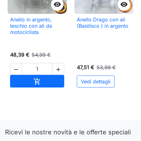


Anello in argento,
Anello Drago con ali
teschio con ali da
(Basilisco ) in argento
motociclista
48,39 €
54,99 €
47,51 €
53,99 €


Aggiungi al carrello

Vedi dettagli
Ricevi le nostre novità e le offerte speciali