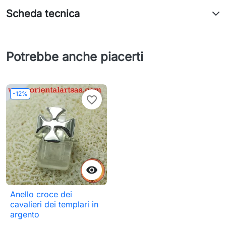
Scheda tecnica
Potrebbe anche piacerti
-12%
favorite_border

Anello croce dei
cavalieri dei templari in
argento