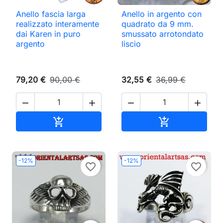
Anello fascia larga
Anello in argento con
realizzato interamente
quadrato da 9 mm.
dai Karen in puro
smussato arrotondato
argento
liscio
79,20 €
90,00 €
32,55 €
36,99 €




Aggiungi al carrello
Aggiungi al ca


-12%
-12%
favorite_border
favorite_border