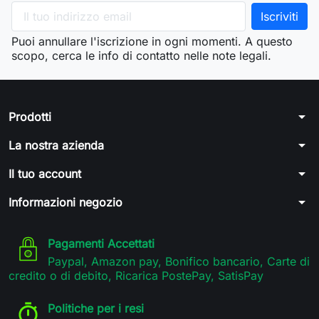
Puoi annullare l'iscrizione in ogni momenti. A questo
scopo, cerca le info di contatto nelle note legali.
arrow_drop_down
Prodotti
arrow_drop_down
La nostra azienda
arrow_drop_down
Il tuo account
arrow_drop_down
Informazioni negozio
Pagamenti Accettati
Paypal, Amazon pay, Bonifico bancario, Carte di
credito o di debito, Ricarica PostePay, SatisPay
Politiche per i resi