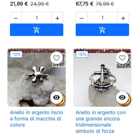
21,99 €
24,99 €
67,75 €
76,99 €




Aggiungi al carrello
Aggiungi al ca


-12%
-12%
favorite_border
favorite_border


Anello in argento liscio
Anello in argento con
a forma di macchia di
una grande ancora
colore
tridimensionale
simbolo di forza