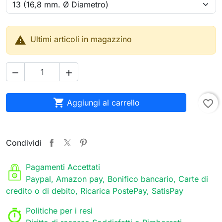

Ultimi articoli in magazzino



Aggiungi al carrello
favorite_border
Condividi
Pagamenti Accettati
Paypal, Amazon pay, Bonifico bancario, Carte di
credito o di debito, Ricarica PostePay, SatisPay
Politiche per i resi