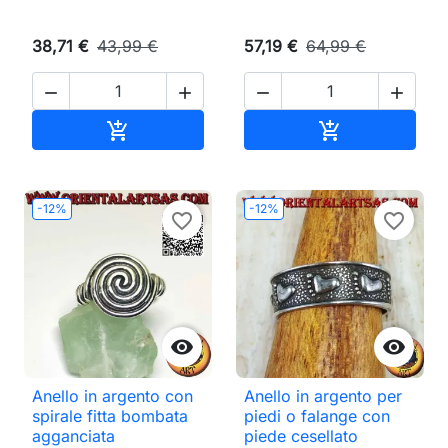
38,71 €
43,99 €
57,19 €
64,99 €




Aggiungi al carrello
Aggiungi al ca


-12%
-12%
favorite_border
favorite_border


Anello in argento con
Anello in argento per
spirale fitta bombata
piedi o falange con
agganciata
piede cesellato