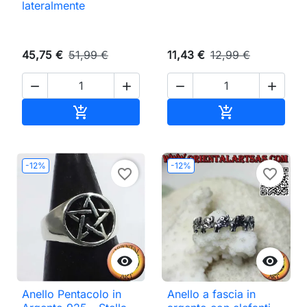
lateralmente
45,75 €
51,99 €
11,43 €
12,99 €




Aggiungi al carrello
Aggiungi al ca


-12%
-12%
favorite_border
favorite_border


Anello Pentacolo in
Anello a fascia in