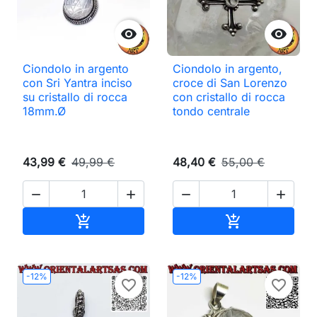


Ciondolo in argento
Ciondolo in argento,
con Sri Yantra inciso
croce di San Lorenzo
su cristallo di rocca
con cristallo di rocca
18mm.Ø
tondo centrale
43,99 €
49,99 €
48,40 €
55,00 €




Aggiungi al carrello
Aggiungi al ca


-12%
-12%
favorite_border
favorite_border