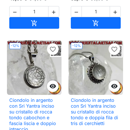




Aggiungi al carrello
Aggiungi al ca


-12%
-12%
favorite_border
favorite_border


Ciondolo in argento
Ciondolo in argento
con Sri Yantra inciso
con Sri Yantra inciso
su cristallo di rocca
su cristallo di rocca
tondo cabochon e
tondo e doppia fila di
fascia liscia e doppio
tris di cerchietti
intreccio