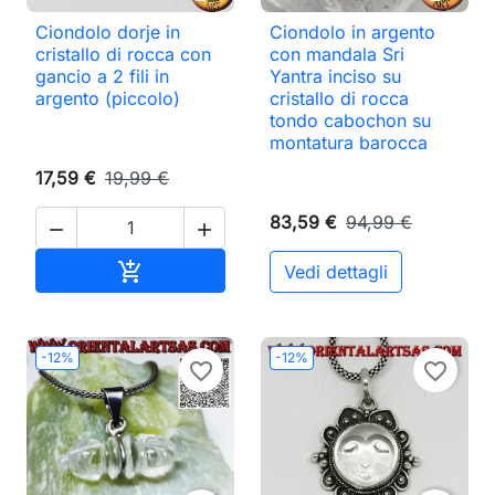
Ciondolo dorje in
Ciondolo in argento
cristallo di rocca con
con mandala Sri
gancio a 2 fili in
Yantra inciso su
argento (piccolo)
cristallo di rocca
tondo cabochon su
montatura barocca
17,59 €
19,99 €
83,59 €
94,99 €


Aggiungi al carrello

Vedi dettagli
-12%
-12%
favorite_border
favorite_border