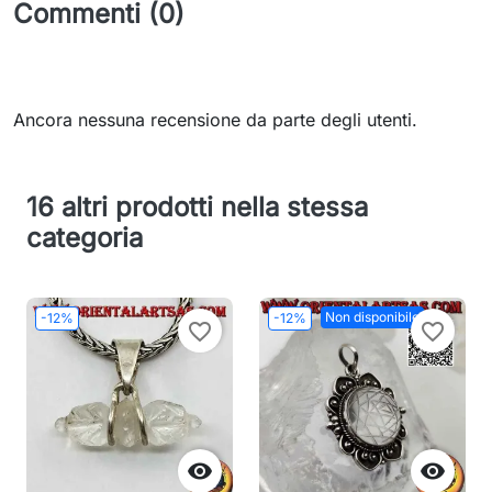
Commenti (0)
Ancora nessuna recensione da parte degli utenti.
16 altri prodotti nella stessa
categoria
Non disponibile
-12%
-12%
favorite_border
favorite_border

