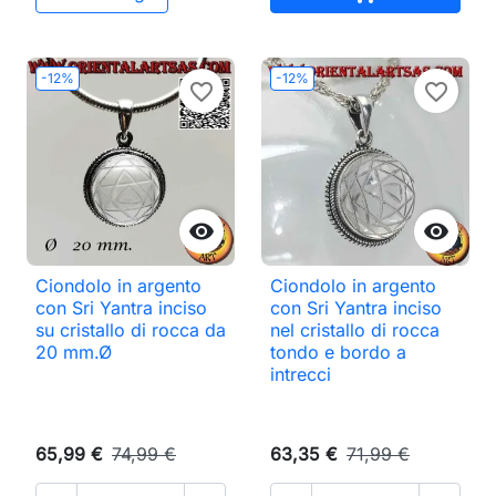
-12%
-12%
favorite_border
favorite_border


Ciondolo in argento
Ciondolo in argento
con Sri Yantra inciso
con Sri Yantra inciso
su cristallo di rocca da
nel cristallo di rocca
20 mm.Ø
tondo e bordo a
intrecci
65,99 €
74,99 €
63,35 €
71,99 €