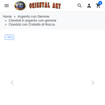
0
menu
search

shopping_cart
Home
Argento con Gemme
Ciondoli in argento con gemme
Ciondoli con Cristallo di Rocca
-12%
Previous
Next