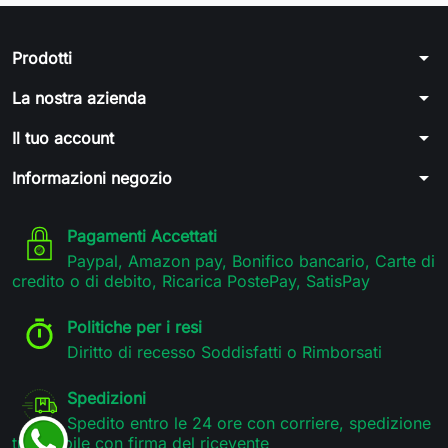
arrow_drop_down
Prodotti
arrow_drop_down
La nostra azienda
arrow_drop_down
Il tuo account
arrow_drop_down
Informazioni negozio
Pagamenti Accettati
Paypal, Amazon pay, Bonifico bancario, Carte di
credito o di debito, Ricarica PostePay, SatisPay
Politiche per i resi
Diritto di recesso Soddisfatti o Rimborsati
Spedizioni
Spedito entro le 24 ore con corriere, spedizione
tracciabile con firma del ricevente