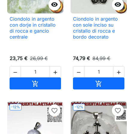


Ciondolo in argento
Ciondolo in argento
con dorje in cristallo
con sole inciso su
di rocca e gancio
cristallo di rocca e
centrale
bordo decorato
23,75 €
26,99 €
74,79 €
84,99 €




Aggiungi al carrello
Aggiungi al ca


-12%
-12%
favorite_border
favorite_border