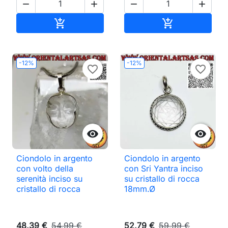




Aggiungi al carrello
Aggiungi al ca


-12%
-12%
favorite_border
favorite_border


Ciondolo in argento
Ciondolo in argento
con volto della
con Sri Yantra inciso
serenità inciso su
su cristallo di rocca
cristallo di rocca
18mm.Ø
48,39 €
54,99 €
52,79 €
59,99 €