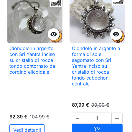


Ciondolo in argento
Ciondolo in argento a
con Sri Yantra inciso
forma di sole
su cristallo di rocca
sagomato con Sri
tondo contornato da
Yantra inciso su
cordino elicoidale
cristallo di rocca
tondo cabochon
centrale
87,99 €
99,99 €
92,39 €
104,99 €


Aggiungi al ca

Vedi dettagli