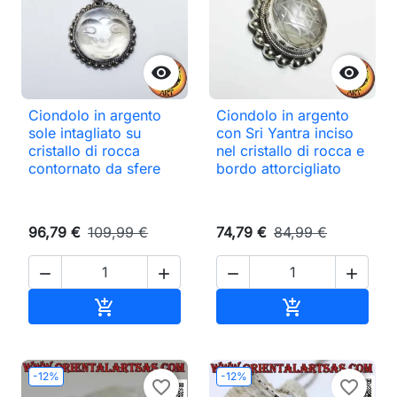


Ciondolo in argento
Ciondolo in argento
sole intagliato su
con Sri Yantra inciso
cristallo di rocca
nel cristallo di rocca e
contornato da sfere
bordo attorcigliato
96,79 €
109,99 €
74,79 €
84,99 €




Aggiungi al carrello
Aggiungi al ca


-12%
-12%
favorite_border
favorite_border