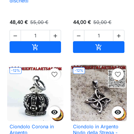
dischetti
48,40 €
55,00 €
44,00 €
50,00 €




Aggiungi al carrello
Aggiungi al ca


-12%
-12%
favorite_border
favorite_border


Ciondolo Corona in
Ciondolo in Argento
Argento
Nodo della Strega -