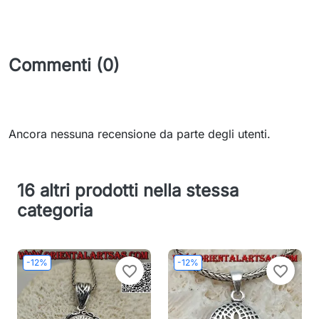
Commenti (0)
Ancora nessuna recensione da parte degli utenti.
16 altri prodotti nella stessa
categoria
-12%
-12%
favorite_border
favorite_border