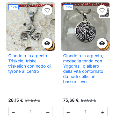
-12%
-12%
favorite_border
favorite_border


Ciondolo in argento
Ciondolo in argento,
Triskele, triskell,
medaglia tonda con
triskelion con nodo di
Yggdrasil o albero
tyrone al centro
della vita contornato
da nodi celtici in
bassorilievo
28,15 €
31,99 €
75,68 €
86,00 €



