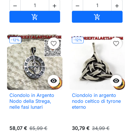




Aggiungi al carrello
Aggiungi al ca


-12%
-12%
favorite_border
favorite_border


Ciondolo in Argento
Ciondolo in argento
Nodo della Strega,
nodo celtico di tyrone
nelle fasi lunari
eterno
58,07 €
65,99 €
30,79 €
34,99 €