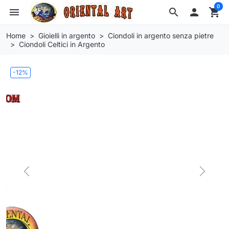
0
menu
search

shopping_cart
Home
Gioielli in argento
Ciondoli in argento senza pietre
Ciondoli Celtici in Argento
-12%
Previous
Next