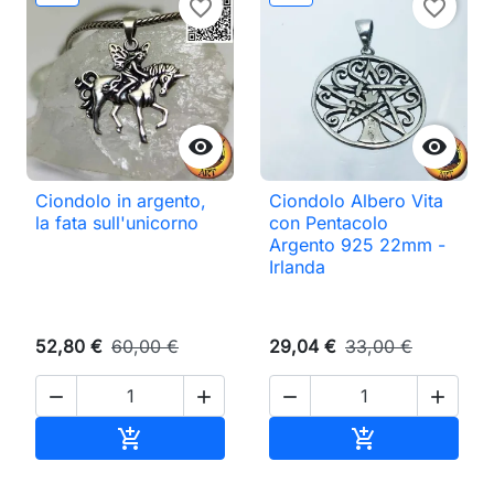
favorite_border
favorite_border


Ciondolo in argento,
Ciondolo Albero Vita
la fata sull'unicorno
con Pentacolo
Argento 925 22mm -
Irlanda
52,80 €
60,00 €
29,04 €
33,00 €




Aggiungi al carrello
Aggiungi al ca

