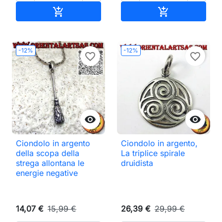
Aggiungi al carrello
Aggiungi al ca


-12%
-12%
favorite_border
favorite_border


Ciondolo in argento
Ciondolo in argento,
della scopa della
La triplice spirale
strega allontana le
druidista
energie negative
14,07 €
15,99 €
26,39 €
29,99 €