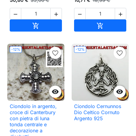
30,80 €
35,00 €
16,71 €
18,99 €




Aggiungi al carrello
Aggiungi al ca


-12%
-12%
favorite_border
favorite_border


Ciondolo in argento,
Ciondolo Cernunnos
croce di Canterbury
Dio Celtico Cornuto
con pietra di luna
Argento 925
tonda centrale e
decorazione a