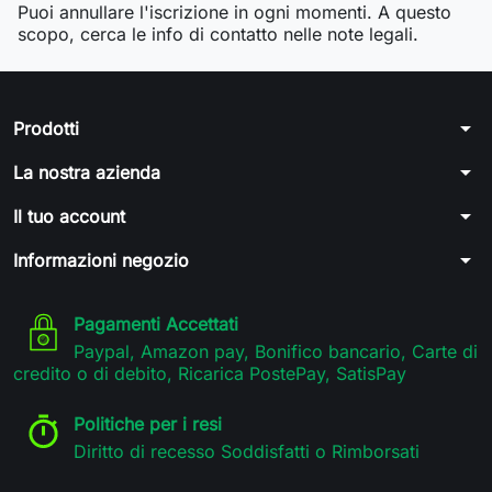
Puoi annullare l'iscrizione in ogni momenti. A questo
scopo, cerca le info di contatto nelle note legali.
arrow_drop_down
Prodotti
arrow_drop_down
La nostra azienda
arrow_drop_down
Il tuo account
arrow_drop_down
Informazioni negozio
Pagamenti Accettati
Paypal, Amazon pay, Bonifico bancario, Carte di
credito o di debito, Ricarica PostePay, SatisPay
Politiche per i resi
Diritto di recesso Soddisfatti o Rimborsati