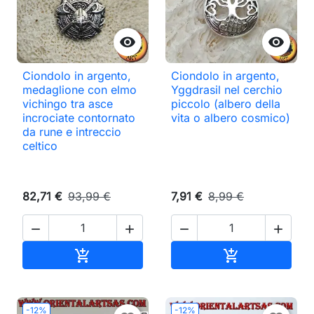


Ciondolo in argento,
Ciondolo in argento,
medaglione con elmo
Yggdrasil nel cerchio
vichingo tra asce
piccolo (albero della
incrociate contornato
vita o albero cosmico)
da rune e intreccio
celtico
82,71 €
93,99 €
7,91 €
8,99 €




Aggiungi al carrello
Aggiungi al ca


-12%
-12%