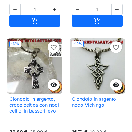




Aggiungi al carrello
Aggiungi al ca


-12%
-12%
favorite_border
favorite_border


Ciondolo in argento,
Ciondolo in argento
croce celtica con nodi
nodo Vichingo
celtici in bassorilievo