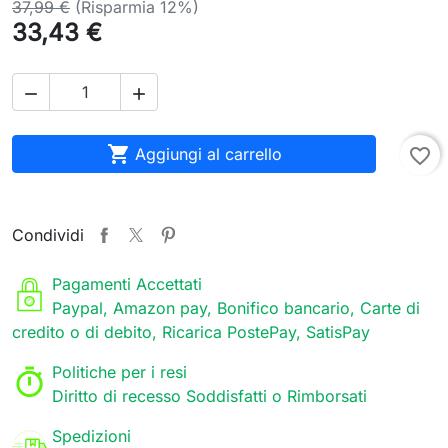
37,99 €
(Risparmia 12%)
33,43 €



Aggiungi al carrello
favorite_border
Condividi
Pagamenti Accettati
Paypal, Amazon pay, Bonifico bancario, Carte di
credito o di debito, Ricarica PostePay, SatisPay
Politiche per i resi
Diritto di recesso Soddisfatti o Rimborsati
Spedizioni