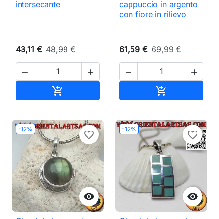
intersecante
cappuccio in argento
con fiore in rilievo
43,11 €
48,99 €
61,59 €
69,99 €




Aggiungi al carrello
Aggiungi al ca


-12%
-12%
favorite_border
favorite_border

