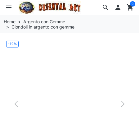
0
menu
search

shopping_cart
Home
Argento con Gemme
Ciondoli in argento con gemme
-12%
Previous
Next