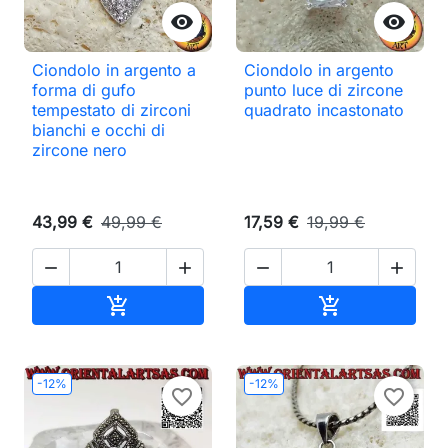


Ciondolo in argento a
Ciondolo in argento
forma di gufo
punto luce di zircone
tempestato di zirconi
quadrato incastonato
bianchi e occhi di
zircone nero
43,99 €
49,99 €
17,59 €
19,99 €




Aggiungi al carrello
Aggiungi al ca


-12%
-12%
favorite_border
favorite_border