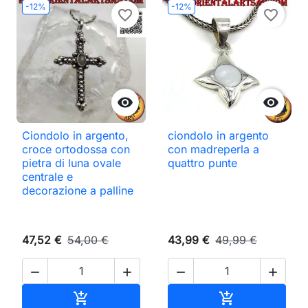
-12%
-12%
favorite_border
favorite_border


Ciondolo in argento,
ciondolo in argento
croce ortodossa con
con madreperla a
pietra di luna ovale
quattro punte
centrale e
decorazione a palline
47,52 €
54,00 €
43,99 €
49,99 €




Aggiungi al carrello
Aggiungi al ca

