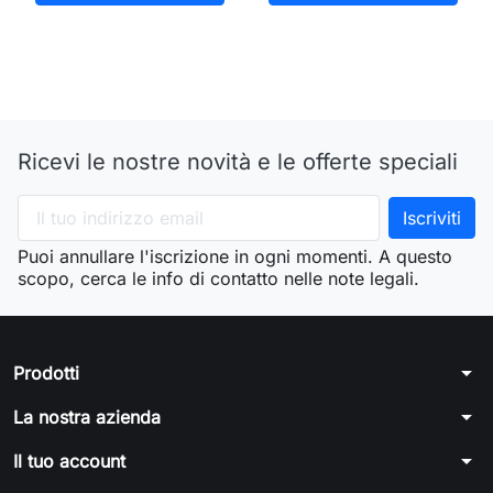
Ricevi le nostre novità e le offerte speciali
Puoi annullare l'iscrizione in ogni momenti. A questo
scopo, cerca le info di contatto nelle note legali.
arrow_drop_down
Prodotti
arrow_drop_down
La nostra azienda
arrow_drop_down
Il tuo account