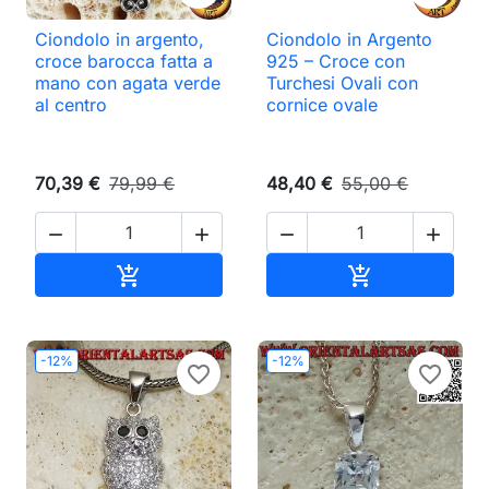
Ciondolo in argento,
Ciondolo in Argento
croce barocca fatta a
925 – Croce con
mano con agata verde
Turchesi Ovali con
al centro
cornice ovale
70,39 €
79,99 €
48,40 €
55,00 €




Aggiungi al carrello
Aggiungi al ca


-12%
-12%
favorite_border
favorite_border