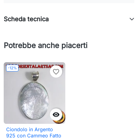
Scheda tecnica
Potrebbe anche piacerti
-12%
favorite_border

Ciondolo in Argento
925 con Cammeo Fatto