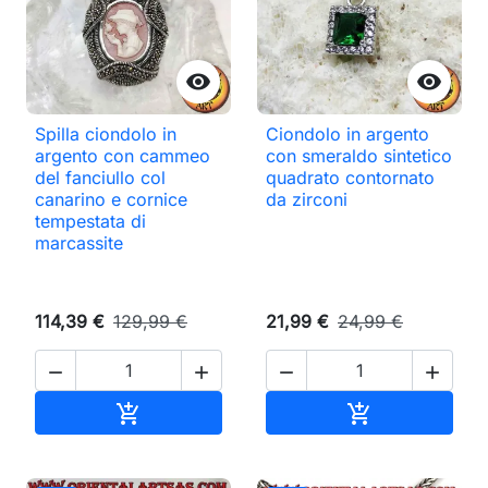


Spilla ciondolo in
Ciondolo in argento
argento con cammeo
con smeraldo sintetico
del fanciullo col
quadrato contornato
canarino e cornice
da zirconi
tempestata di
marcassite
114,39 €
129,99 €
21,99 €
24,99 €




Aggiungi al carrello
Aggiungi al ca

