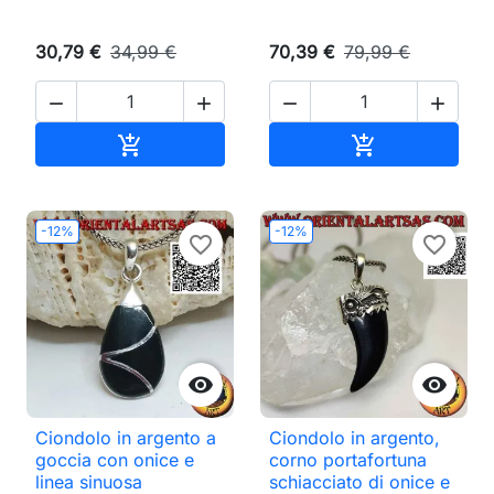
30,79 €
34,99 €
70,39 €
79,99 €




Aggiungi al carrello
Aggiungi al ca


-12%
-12%
favorite_border
favorite_border


Ciondolo in argento a
Ciondolo in argento,
goccia con onice e
corno portafortuna
linea sinuosa
schiacciato di onice e