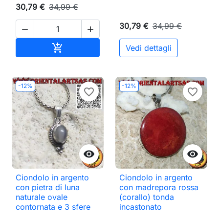
30,79 €
34,99 €
30,79 €
34,99 €


Aggiungi al carrello

Vedi dettagli
-12%
-12%
favorite_border
favorite_border


Ciondolo in argento
Ciondolo in argento
con pietra di luna
con madrepora rossa
naturale ovale
(corallo) tonda
contornata e 3 sfere
incastonato