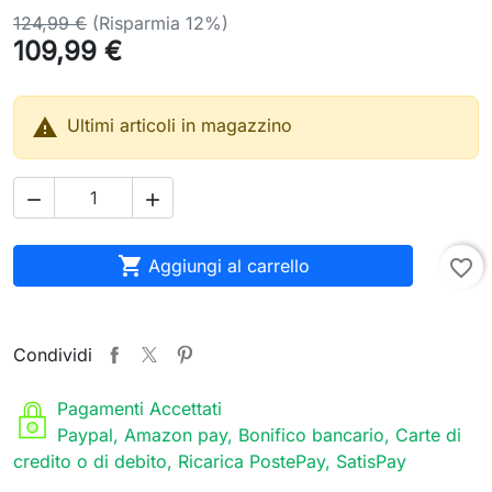
124,99 €
(Risparmia 12%)
109,99 €

Ultimi articoli in magazzino



Aggiungi al carrello
favorite_border
Condividi
Pagamenti Accettati
Paypal, Amazon pay, Bonifico bancario, Carte di
credito o di debito, Ricarica PostePay, SatisPay