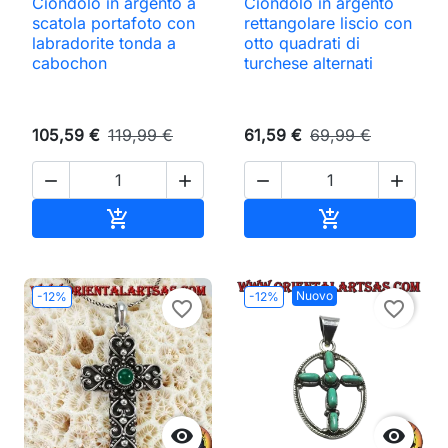
Ciondolo in argento a
Ciondolo in argento
scatola portafoto con
rettangolare liscio con
labradorite tonda a
otto quadrati di
cabochon
turchese alternati
105,59 €
119,99 €
61,59 €
69,99 €




Aggiungi al carrello
Aggiungi al ca


Nuovo
-12%
-12%
favorite_border
favorite_border

