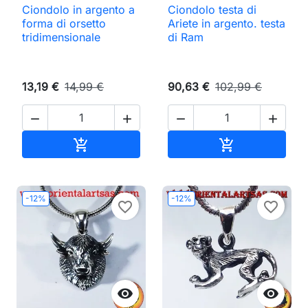
Ciondolo in argento a
Ciondolo testa di
forma di orsetto
Ariete in argento. testa
tridimensionale
di Ram
13,19 €
14,99 €
90,63 €
102,99 €




Aggiungi al carrello
Aggiungi al ca


-12%
-12%
favorite_border
favorite_border

