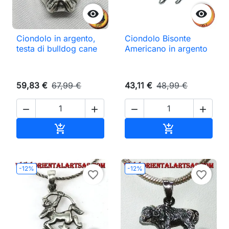


Ciondolo in argento,
Ciondolo Bisonte
testa di bulldog cane
Americano in argento
59,83 €
67,99 €
43,11 €
48,99 €




Aggiungi al carrello
Aggiungi al ca


-12%
-12%
favorite_border
favorite_border