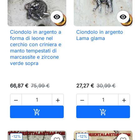


Ciondolo in argento a
Ciondolo in argento
forma di leone nel
Lama glama
cerchio con criniera e
manto tempestati di
marcassite e zircone
verde sopra
66,87 €
75,99 €
27,27 €
30,99 €




Aggiungi al carrello
Aggiungi al ca


-12%
-12%