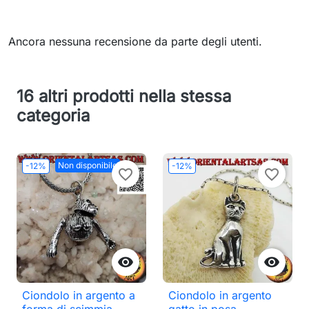
Ancora nessuna recensione da parte degli utenti.
16 altri prodotti nella stessa
categoria
Non disponibile
-12%
-12%
favorite_border
favorite_border


Ciondolo in argento a
Ciondolo in argento