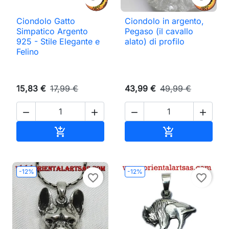
Ciondolo Gatto
Ciondolo in argento,
Simpatico Argento
Pegaso (il cavallo
925 - Stile Elegante e
alato) di profilo
Felino
15,83 €
17,99 €
43,99 €
49,99 €




Aggiungi al carrello
Aggiungi al ca


-12%
-12%
favorite_border
favorite_border