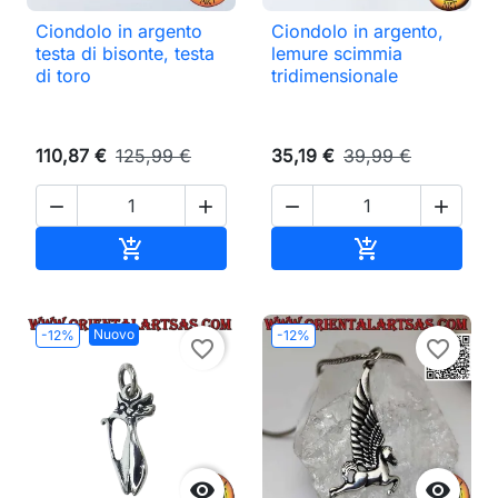
Ciondolo in argento
Ciondolo in argento,
testa di bisonte, testa
lemure scimmia
di toro
tridimensionale
110,87 €
125,99 €
35,19 €
39,99 €




Aggiungi al carrello
Aggiungi al ca


Nuovo
-12%
-12%
favorite_border
favorite_border

