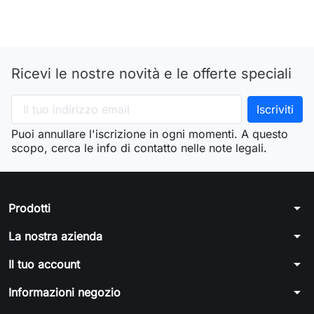
Ricevi le nostre novità e le offerte speciali
Puoi annullare l'iscrizione in ogni momenti. A questo
scopo, cerca le info di contatto nelle note legali.
arrow_drop_down
Prodotti
arrow_drop_down
La nostra azienda
arrow_drop_down
Il tuo account
arrow_drop_down
Informazioni negozio