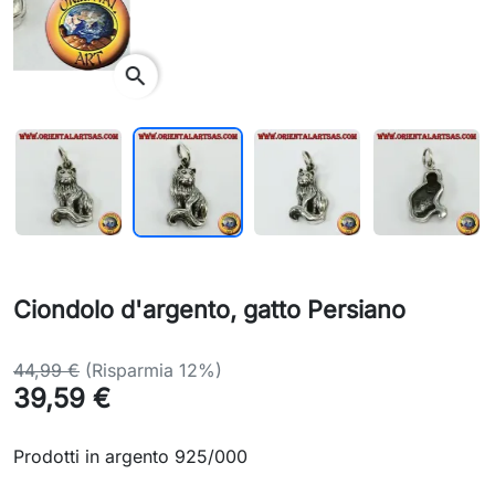
search
Ciondolo d'argento, gatto Persiano
44,99 €
(Risparmia 12%)
39,59 €
Prodotti in argento 925/000