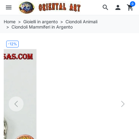
0
menu
search

shopping_cart
Home
Gioielli in argento
Ciondoli Animali
Ciondoli Mammiferi in Argento
-12%
Previous
Next