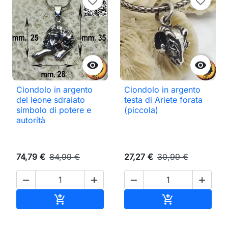
favorite_border
favorite_border


Ciondolo in argento
Ciondolo in argento
del leone sdraiato
testa di Ariete forata
simbolo di potere e
(piccola)
autorità
74,79 €
84,99 €
27,27 €
30,99 €




Aggiungi al carrello
Aggiungi al ca

