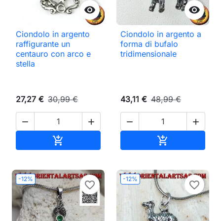


Ciondolo in argento
Ciondolo in argento a
raffigurante un
forma di bufalo
centauro con arco e
tridimensionale
stella
27,27 €
30,99 €
43,11 €
48,99 €




Aggiungi al carrello
Aggiungi al ca


-12%
-12%
favorite_border
favorite_border