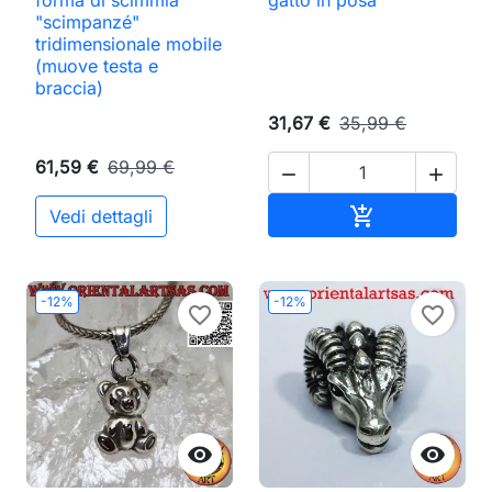
forma di scimmia
gatto in posa
"scimpanzé"
tridimensionale mobile
(muove testa e
braccia)
31,67 €
35,99 €
61,59 €
69,99 €


Aggiungi al ca

Vedi dettagli
-12%
-12%
favorite_border
favorite_border

