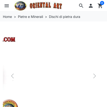
0
menu
search

shopping_cart
Home
Pietre e Minerali
Dischi di pietra dura
Previous
Next