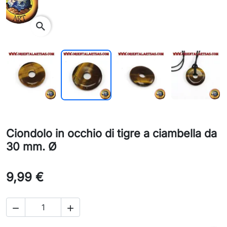
search
Ciondolo in occhio di tigre a ciambella da
30 mm. Ø
9,99 €

