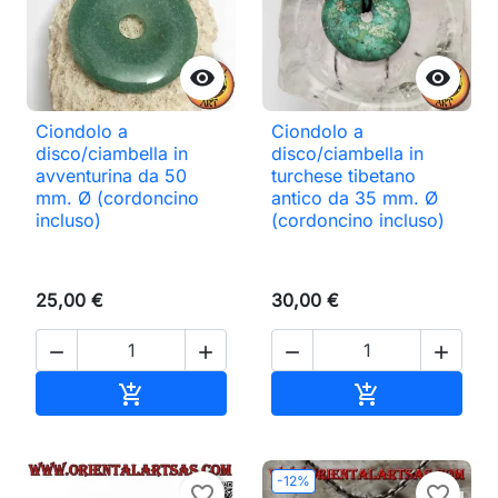


Ciondolo a
Ciondolo a
disco/ciambella in
disco/ciambella in
avventurina da 50
turchese tibetano
mm. Ø (cordoncino
antico da 35 mm. Ø
incluso)
(cordoncino incluso)
25,00 €
30,00 €




Aggiungi al carrello
Aggiungi al ca


-12%
favorite_border
favorite_border