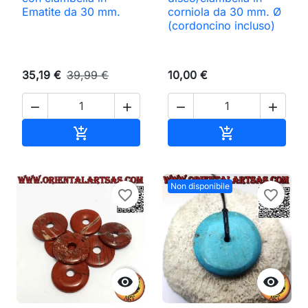
Ematite da 30 mm.
corniola da 30 mm. Ø
(cordoncino incluso)
35,19 €
39,99 €
10,00 €




Aggiungi al carrello
Aggiungi al ca


Non disponibile
favorite_border
favorite_border

