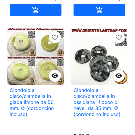
Aggiungi al carrello
Aggiungi al ca


favorite_border
favorite_border


Ciondolo a
Ciondolo a
disco/ciambella in
disco/ciambella in
giada limone da 50
ossidiana "fiocco di
mm. Ø (cordoncino
neve" da 35 mm. Ø
incluso)
(cordoncino incluso)