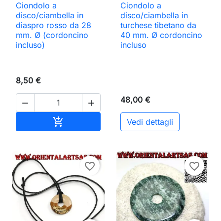
Ciondolo a
Ciondolo a
disco/ciambella in
disco/ciambella in
diaspro rosso da 28
turchese tibetano da
mm. Ø (cordoncino
40 mm. Ø cordoncino
incluso)
incluso
8,50 €
48,00 €


Aggiungi al carrello

Vedi dettagli
favorite_border
favorite_border