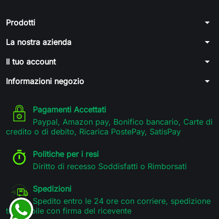
arrow_drop_down
Prodotti
arrow_drop_down
La nostra azienda
arrow_drop_down
Il tuo account
arrow_drop_down
Informazioni negozio
Pagamenti Accettati
Paypal, Amazon pay, Bonifico bancario, Carte di
credito o di debito, Ricarica PostePay, SatisPay
Politiche per i resi
Diritto di recesso Soddisfatti o Rimborsati
Spedizioni
Spedito entro le 24 ore con corriere, spedizione
tracciabile con firma del ricevente