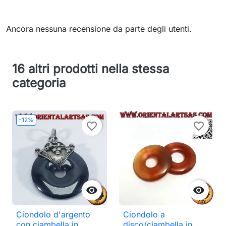
Ancora nessuna recensione da parte degli utenti.
16 altri prodotti nella stessa
categoria
-12%
favorite_border
favorite_border


Ciondolo d'argento
Ciondolo a
con ciambella in
disco/ciambella in