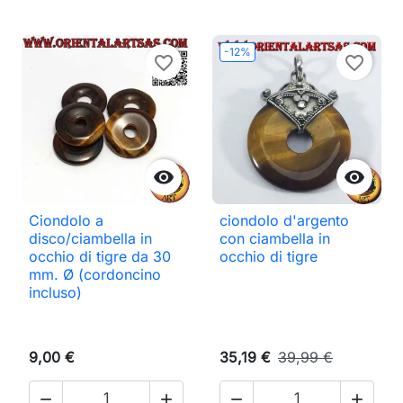
-12%
favorite_border
favorite_border


Ciondolo a
ciondolo d'argento
disco/ciambella in
con ciambella in
occhio di tigre da 30
occhio di tigre
mm. Ø (cordoncino
incluso)
9,00 €
35,19 €
39,99 €



