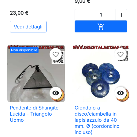
9,00 €
23,00 €


Aggiungi al ca

Vedi dettagli
Non disponibile
favorite_border
favorite_border


Pendente di Shungite
Ciondolo a
Lucida - Triangolo
disco/ciambella in
Uomo
lapislazzulo da 40
mm. Ø (cordoncino
incluso)