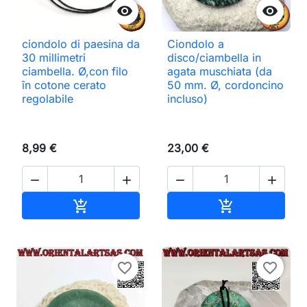


ciondolo di paesina da
Ciondolo a
30 millimetri
disco/ciambella in
ciambella. Ø,con filo
agata muschiata (da
în cotone cerato
50 mm. Ø, cordoncino
regolabile
incluso)
8,99 €
23,00 €




Aggiungi al carrello
Aggiungi al ca


favorite_border
favorite_border