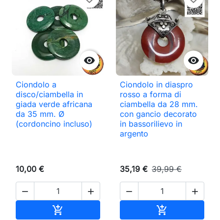


Ciondolo a
Ciondolo in diaspro
disco/ciambella in
rosso a forma di
giada verde africana
ciambella da 28 mm.
da 35 mm. Ø
con gancio decorato
(cordoncino incluso)
in bassorilievo in
argento
10,00 €
35,19 €
39,99 €




Aggiungi al carrello
Aggiungi al ca

