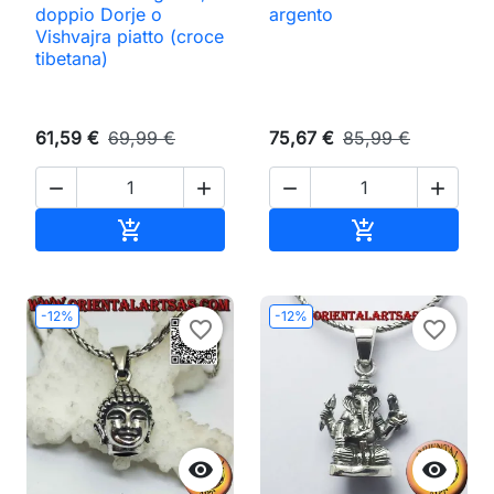
doppio Dorje o
argento
Vishvajra piatto (croce
tibetana)
61,59 €
69,99 €
75,67 €
85,99 €




Aggiungi al carrello
Aggiungi al ca


-12%
-12%
favorite_border
favorite_border

