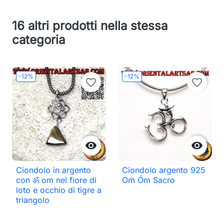
16 altri prodotti nella stessa
categoria
-12%
-12%
favorite_border
favorite_border


Ciondolo in argento
Ciondolo argento 925
con ॐ om nel fiore di
Oṁ Óm Sacro
loto e occhio di tigre a
triangolo