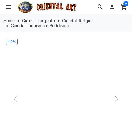
0
menu
search

shopping_cart
Home
Gioielli in argento
Ciondoli Religiosi
Ciondoli Induismo e Buddismo
-12%
Previous
Next