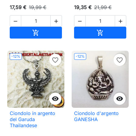
17,59 €
19,99 €
19,35 €
21,99 €




Aggiungi al carrello
Aggiungi al ca


-12%
-12%
favorite_border
favorite_border


Ciondolo in argento
Ciondolo d'argento
del Garuda
GANESHA
Thailandese