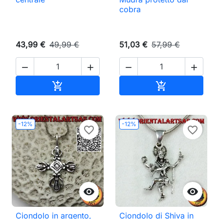
cobra
43,99 €
49,99 €
51,03 €
57,99 €




Aggiungi al carrello
Aggiungi al ca


-12%
-12%
favorite_border
favorite_border


Ciondolo in argento,
Ciondolo di Shiva in