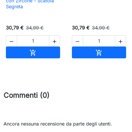
con Zircone - Scatola
Segreta
30,79 €
34,99 €
30,79 €
34,99 €




Aggiungi al carrello
Aggiungi al c


Commenti (0)
Ancora nessuna recensione da parte degli utenti.