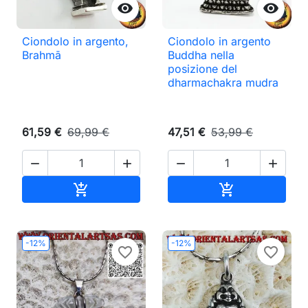


Ciondolo in argento,
Ciondolo in argento
Brahmā
Buddha nella
posizione del
dharmachakra mudra
61,59 €
69,99 €
47,51 €
53,99 €




Aggiungi al carrello
Aggiungi al ca


-12%
-12%
favorite_border
favorite_border