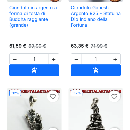
Ciondolo in argento a
Ciondolo Ganesh
forma di testa di
Argento 925 - Statuina
Buddha raggiante
Dio Indiano della
(grande)
Fortuna
61,59 €
69,99 €
63,35 €
71,99 €




Aggiungi al carrello
Aggiungi al ca


-12%
-12%
favorite_border
favorite_border