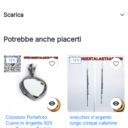
Scarica
Potrebbe anche piacerti
-12%
-12%
favorite_border
favorite_border


Ciondolo Portafoto
orecchini d'argento
Cuore in Argento 925
lungo cinque catenine