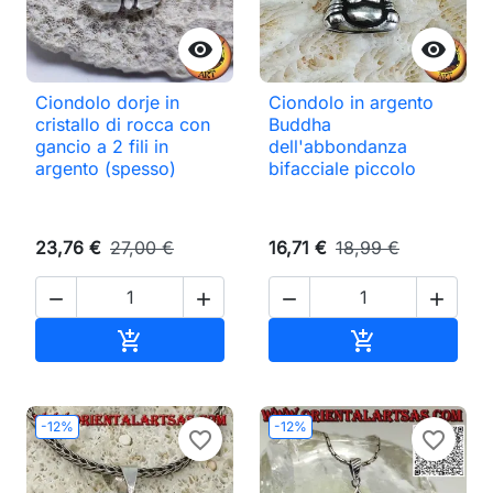


Ciondolo dorje in
Ciondolo in argento
cristallo di rocca con
Buddha
gancio a 2 fili in
dell'abbondanza
argento (spesso)
bifacciale piccolo
23,76 €
27,00 €
16,71 €
18,99 €




Aggiungi al carrello
Aggiungi al ca


-12%
-12%
favorite_border
favorite_border