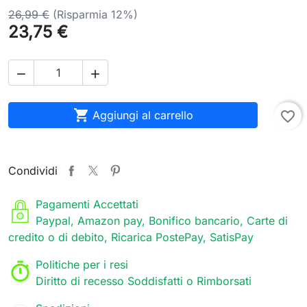
26,99 €
(Risparmia 12%)
23,75 €



Aggiungi al carrello
favorite_border
Condividi
Pagamenti Accettati
Paypal, Amazon pay, Bonifico bancario, Carte di
credito o di debito, Ricarica PostePay, SatisPay
Politiche per i resi
Diritto di recesso Soddisfatti o Rimborsati