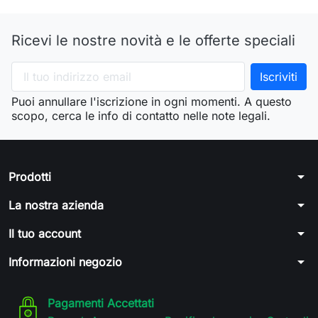
Ricevi le nostre novità e le offerte speciali
Puoi annullare l'iscrizione in ogni momenti. A questo
scopo, cerca le info di contatto nelle note legali.
arrow_drop_down
Prodotti
arrow_drop_down
La nostra azienda
arrow_drop_down
Il tuo account
arrow_drop_down
Informazioni negozio
Pagamenti Accettati