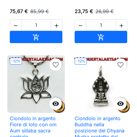
75,67 €
85,99 €
23,75 €
26,99 €




Aggiungi al carrello
Aggiungi al ca


-12%
-12%
favorite_border
favorite_border


Ciondolo in argento
Ciondolo in argento
Fiore di loto con om
Buddha nella
Aum sillaba sacra
posizione del Dhyana
centrale
Mudra protetto dal