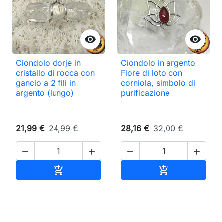


Ciondolo dorje in
Ciondolo in argento
cristallo di rocca con
Fiore di loto con
gancio a 2 fili in
corniola, simbolo di
argento (lungo)
purificazione
21,99 €
24,99 €
28,16 €
32,00 €




Aggiungi al carrello
Aggiungi al ca

